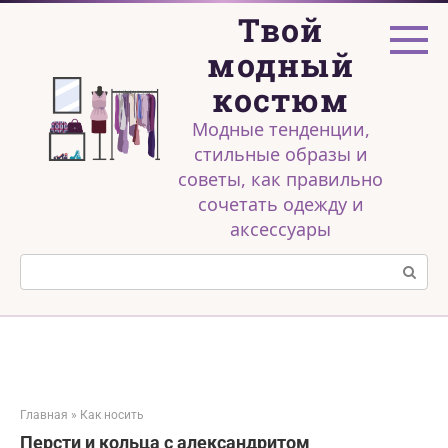
Перейти
Твой
к
контенту
модный
костюм
Модные тенденции,
стильные образы и
советы, как правильно
сочетать одежду и
аксессуары
Поиск:
Главная
»
Как носить
Персти и кольца с александритом