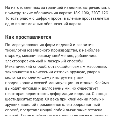
На изготовленных за границей изделиях встречаются, к
примеру, такие обозначения карата: 18K, 10Kt, 22СT, 12C.
То есть рядом с цифрой пробы в клейме проставляется
одно из возможных обозначений карата.
Как проставляется
По мере усложнения форм изделий и развития
технологий ювелирного производства, к наиболее
старому, механическому клеймению, добавились
электроэрозионный и лазерный способы.
Механический способ, остающийся самым массовым,
заключается в нанесении оттиска вручную, ударом
молотка по клеймящему инструменту или
проделывании схожей манипуляции на станке. Клейма
выходят четкими и долговечными, но существует
некоторая вероятность деформации изделия. С конца
шестидесятых годов ХХ века при клеймении полых и
хрупких изделий применяется электроэрозионный
способ, представляющий собой выжигание оттиска
искрой. Такие клейма также хорошо видимы и прочны,