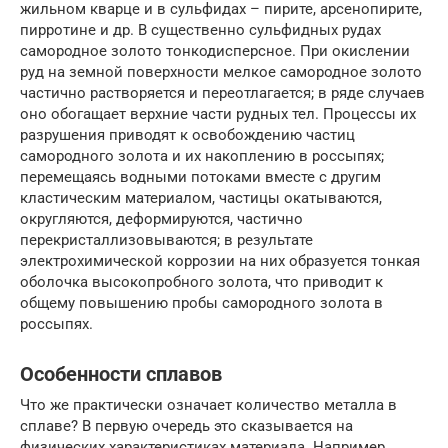
жильном кварце и в сульфидах – пирите, арсенопирите,
пирротине и др. В существенно сульфидных рудах
самородное золото тонкодисперсное. При окислении
руд на земной поверхности мелкое самородное золото
частично растворяется и переотлагается; в ряде случаев
оно обогащает верхние части рудных тел. Процессы их
разрушения приводят к освобождению частиц
самородного золота и их накоплению в россыпях;
перемещаясь водными потоками вместе с другим
кластическим материалом, частицы окатываются,
округляются, деформируются, частично
перекристаллизовываются; в результате
электрохимической коррозии на них образуется тонкая
оболочка высокопробного золота, что приводит к
общему повышению пробы самородного золота в
россыпях.
Особенности сплавов
Что же практически означает количество металла в
сплаве? В первую очередь это сказывается на
физических характеристиках материала. Например,