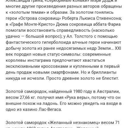
Александра Грина, «Серебряные коньки» Мэри Додж и
многие другие произведения разных авторов обращены
к «золотым темам» и образам. За золотом гонялись
герои «Острова сокровищ» Роберта Льюиса Стивенсона;
в «Графе Монте-Кристо» Дюма сокровища аббата Фариа
помогали восстановить справедливость (насколько
удачно — большой вопрос); у Ал. Толстого с помощью
фантастического гиперболоида алчные герои начинают
добычу золота из ранее недосягаемых недр Земли… XXI
век породил новые статус-символы: современные
королевы инстаграма предпочитают хвастаться
эксклюзивными кроссовками и купленными в первый
день продаж новыми смартфонами. Но и бриллианты
никуда не исчезли. Просто древнее золото не блестит.
Золотой самородок, найденный 1980 году в Австралии,
весом 27,66 кг. получил имя «Рука веры», потому что он
внешне похож на ладонь. Его можно увидеть на входе в
одно из казино Лас-Вегаса.
Золотой самородок «Желанный незнакомец» весом 71