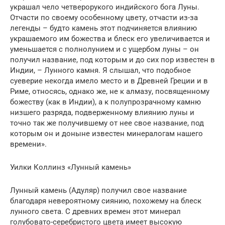
украшал чело четверорукого индийского бога Луны.
Отчасти по своему особенному цвету, отчасти из-за
легенды – будто камень этот подчиняется влиянию
украшаемого им божества и блеск его увеличивается и
уменьшается с полнолунием и с ущербом луны – он
получил название, под которым и до сих пор известен в
Индии, – Лунного камня. Я слышал, что подобное
суеверие некогда имело место и в Древней Греции и в
Риме, относясь, однако же, не к алмазу, посвященному
божеству (как в Индии), а к полупрозрачному камню
низшего разряда, подверженному влиянию луны и
точно так же получившему от нее свое название, под
которым он и доныне известен минералогам нашего
времени».
Уилки Коллинз «Лунный камень»
Лунный камень (Адуляр) получил свое название
благодаря невероятному сиянию, похожему на блеск
лунного света. С древних времен этот минерал
голубовато-серебристого цвета имеет высокую