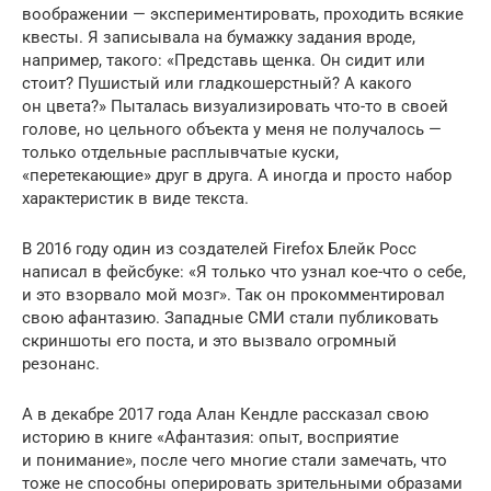
воображении — экспериментировать, проходить всякие
квесты. Я записывала на бумажку задания вроде,
например, такого: «Представь щенка. Он сидит или
стоит? Пушистый или гладкошерстный? А какого
он цвета?» Пыталась визуализировать что-то в своей
голове, но цельного объекта у меня не получалось —
только отдельные расплывчатые куски,
«перетекающие» друг в друга. А иногда и просто набор
характеристик в виде текста.
В 2016 году один из создателей Firefox Блейк Росс
написал в фейсбуке: «Я только что узнал кое-что о себе,
и это взорвало мой мозг». Так он прокомментировал
свою афантазию. Западные СМИ стали публиковать
скриншоты его поста, и это вызвало огромный
резонанс.
А в декабре 2017 года Алан Кендле рассказал свою
историю в книге «Афантазия: опыт, восприятие
и понимание», после чего многие стали замечать, что
тоже не способны оперировать зрительными образами