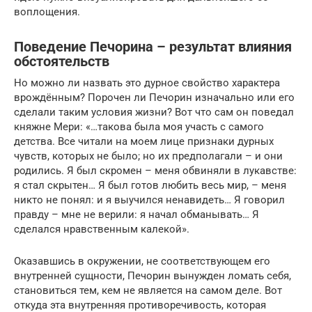
воплощения.
Поведение Печорина – результат влияния
обстоятельств
Но можно ли назвать это дурное свойство характера
врождённым? Порочен ли Печорин изначально или его
сделали таким условия жизни? Вот что сам он поведал
княжне Мери: «…такова была моя участь с самого
детства. Все читали на моем лице признаки дурных
чувств, которых не было; но их предполагали – и они
родились. Я был скромен – меня обвиняли в лукавстве:
я стал скрытен… Я был готов любить весь мир, – меня
никто не понял: и я выучился ненавидеть… Я говорил
правду – мне не верили: я начал обманывать… Я
сделался нравственным калекой».
Оказавшись в окружении, не соответствующем его
внутренней сущности, Печорин вынужден ломать себя,
становиться тем, кем не является на самом деле. Вот
откуда эта внутренняя противоречивость, которая