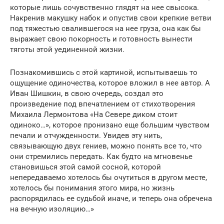
которые лишь сочувственно глядят на нее свысока.
Накренив макушку набок и опустив свои крепкие ветви
под тяжестью свалившегося на нее груза, она как бы
выражает свою покорность и готовность вынести
тяготы этой уединенной жизни.
Познакомившись с этой картиной, испытываешь то
ощущение одиночества, которое вложил в нее автор. А
Иван Шишкин, в свою очередь, создал это
произведение под впечатлением от стихотворения
Михаила Лермонтова «На Севере диком стоит
одиноко…», которое пронизано еще большим чувством
печали и отчужденности. Увидев эту нить,
связывающую двух гениев, можно понять все то, что
они стремились передать. Как будто на мгновенье
становишься этой самой сосной, которой
непередаваемо хотелось бы очутиться в другом месте,
хотелось бы понимания этого мира, но жизнь
распорядилась ее судьбой иначе, и теперь она обречена
на вечную изоляцию…»