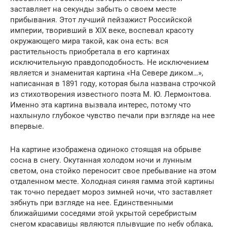
заставляет на секунды забыть о своем месте
прибывания. Этот лучший пейзажист Российской
империи, творивший в XIX веке, воспевал красоту
окружающего мира такой, как она есть: вся
растительность приобретала в его картинах
исключительную правдоподобность. Не исключением
является и знаменитая картина «На Севере диком…»,
написанная в 1891 году, которая была названа строчкой
из стихотворения известного поэта М. Ю. Лермонтова.
Именно эта картина вызвала интерес, потому что
нахлынуло глубокое чувство печали при взгляде на нее
впервые.
На картине изображена одиноко стоящая на обрыве
сосна в снегу. Окутанная холодом ночи и лунным
светом, она стойко переносит свое пребывание на этом
отдаленном месте. Холодная синяя гамма этой картины
так точно передает мороз зимней ночи, что заставляет
зябнуть при взгляде на нее. Единственными
ближайшими соседями этой укрытой серебристым
снегом красавицы являются плывущие по небу облака,