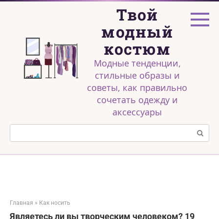
Перейти
Твой
к
контенту
модный
костюм
Модные тенденции,
стильные образы и
советы, как правильно
сочетать одежду и
аксессуары
Поиск:
Главная
»
Как носить
Являетесь ли вы творческим человеком? 19