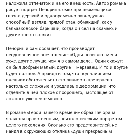
наложила отпечаток и на его внешность. Автор романа
рисует портрет Печорина: смех при несмеющихся
глазах, дерзкий и одновременно равнодушно-
спокойный взгляд, прямой стан, обмякший, как у
бальзаковской барышни, когда он сел на скамью, и
другие «нестыковки».
Печорин и сам осознаёт, что производит
неоднозначное впечатление: «Одни почитают меня
хуже, другие лучше, чем я в самом деле… Одни скажут:
он был добрый малый, другие – мерзавец. И то и другое
будет ложно». А правда в том, что под влиянием
внешних обстоятельств его личность претерпела
настолько сложные и уродливые деформации, что
отделить в ней плохое от хорошего, настоящее от
ложного уже невозможно.
В романе «Герой нашего времени» образ Печорина
является нравственным, психологическим портретом
целого поколения. Сколько его представителей, не
найдя в окружающих отклика «души прекрасным