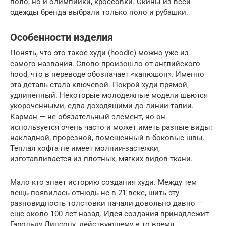
поло, но и олимпийки, кроссовки. Скины из всей
одежды бренда выбрали только поло и рубашки.
Особенности изделия
Понять, что это такое худи (hoodie) можно уже из
самого названия. Слово произошло от английского
hood, что в переводе обозначает «капюшон». Именно
эта деталь стала ключевой. Покрой худи прямой,
удлиненный. Некоторые молодежные модели шьются
укороченными, едва доходящими до линии талии.
Карман — не обязательный элемент, но он
используется очень часто и может иметь разные виды:
накладной, прорезной, помещенный в боковые швы.
Теплая кофта не имеет молнии-застежки,
изготавливается из плотных, мягких видов ткани.
Мало кто знает историю создания худи. Между тем
вещь появилась отнюдь не в 21 веке, шить эту
разновидность толстовки начали довольно давно —
еще около 100 лет назад. Идея создания принадлежит
Гарольду Липсону, действующему в то время