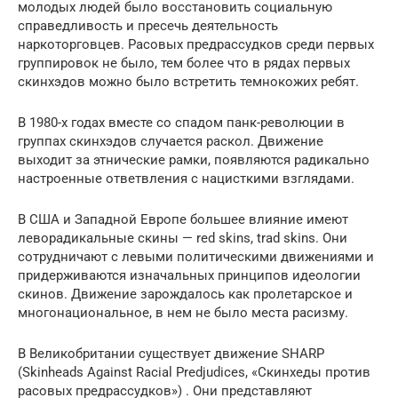
молодых людей было восстановить социальную
справедливость и пресечь деятельность
наркоторговцев. Расовых предрассудков среди первых
группировок не было, тем более что в рядах первых
скинхэдов можно было встретить темнокожих ребят.
В 1980-х годах вместе со спадом панк-революции в
группах скинхэдов случается раскол. Движение
выходит за этнические рамки, появляются радикально
настроенные ответвления с нацисткими взглядами.
В США и Западной Европе большее влияние имеют
леворадикальные скины — red skins, trad skins. Они
сотрудничают с левыми политическими движениями и
придерживаются изначальных принципов идеологии
скинов. Движение зарождалось как пролетарское и
многонациональное, в нем не было места расизму.
В Великобритании существует движение SHARP
(Skinheads Against Racial Predjudices, «Скинхеды против
расовых предрассудков») . Они представляют