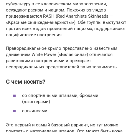
субкультуру в ее классическом мировоззрении,
осуждают расизм и нацизм. Похожих взглядов
придерживаются RASH (Red Anarchists Skinheads —
«Красные скинхеды-анархисты»). Обе группы выступают
против всех видов проявлений нацизма, поддерживают
пацифистские настроения.
Праворадикальное крыло представлено известным
движением White Power («Белая сила») отличается
расистскими настроениями и презирает
леворадикальных представителей за их терпимость.
С чем носить?
со спортивными штанами, брюками
(джоггерами)
с джинсами
Это первый и самый базовый вариант, но тут можно
поиграть с материалами штанов. Это может быть кожа,