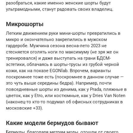
разобраться, какие именно женские шорты будут
ультрамодными, станут радовать своих владелиц.
Микрошорты
Легким движением руки мини-шорты превратились в
микро и окончательно закрепились в мужском
гардеробе. Мужчина сезона весна-лето 2023 не
стесняется оголять ноги по максимуму (не зря же он
тренировался) и даже выступать на грани БДСМ-
эстетики, облачаясь в шорты-трусы из грубой черной
кожи, как на показе EGONlab. Впрочем, варианты
поскромнее тоже есть (поскромнее в данном случае —
это чуть выше середины бедра). Например, почти
повседневные шорты из денима, как у Prada, пляжные в
цветок, как у Etro, или костюмные, как у Dries Van Noten
(наконец-то кто-то подумал об офисных сотрудниках в
московские +33).
Какие модели бермудов бывают
Бермуды, благодаря метрам моды, отошли от своего