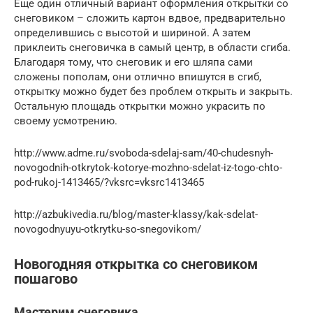
Еще один отличный вариант оформления открытки со
снеговиком – сложить картон вдвое, предварительно
определившись с высотой и шириной. А затем
приклеить снеговичка в самый центр, в области сгиба.
Благодаря тому, что снеговик и его шляпа сами
сложены пополам, они отлично впишутся в сгиб,
открытку можно будет без проблем открыть и закрыть.
Остальную площадь открытки можно украсить по
своему усмотрению.
http://www.adme.ru/svoboda-sdelaj-sam/40-chudesnyh-
novogodnih-otkrytok-kotorye-mozhno-sdelat-iz-togo-chto-
pod-rukoj-1413465/?vksrc=vksrc1413465
http://azbukivedia.ru/blog/master-klassy/kak-sdelat-
novogodnyuyu-otkrytku-so-snegovikom/
Новогодняя открытка со снеговиком
пошагово
Мастерим снеговика