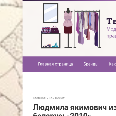
Перейти
к
контенту
Т
Мод
пра
Главная страница
Бренды
Как
Главная
»
Как носить
Людмила якимович из
беларусь-2010»