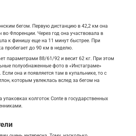
нским бегом. Первую дистанцию в 42,2 км она
 ч во Флоренции. Через год она участвовала в
ла к финишу еще на 11 минут быстрее. При
а пробегает до 90 км в неделю.
ет параметрами 88/61/92 и весит 62 кг. При этом
ьные полуобнаженные фото в «Инстаграме»
Если она и появляется там в купальнике, то с
лон, которым увлеклась вслед за бегом на
а упаковках колготок Conte в государственных
енниками.
тели
ич очень интересна. Тому, насколько