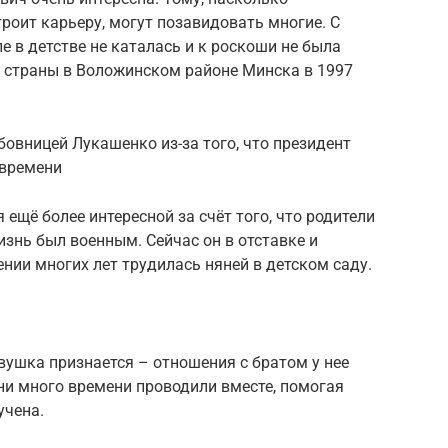
роит карьеру, могут позавидовать многие. С
е в детстве не каталась и к роскоши не была
а страны в Воложинском районе Минска в 1997
овницей Лукашенко из-за того, что президент
 времени
ещё более интересной за счёт того, что родители
знь был военным. Сейчас он в отставке и
нии многих лет трудилась няней в детском саду.
вушка признается – отношения с братом у нее
они много времени проводили вместе, помогая
учена.