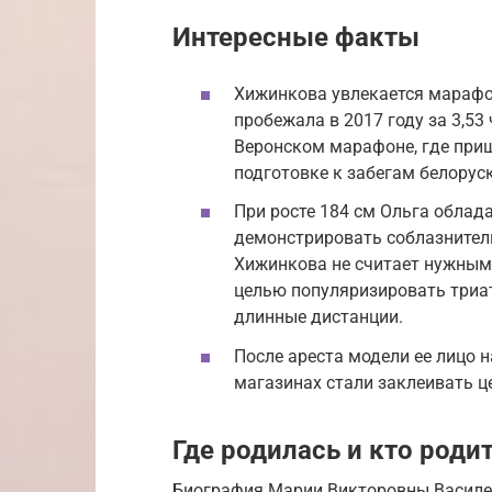
Интересные факты
Хижинкова увлекается марафо
пробежала в 2017 году за 3,53
Веронском марафоне, где приш
подготовке к забегам белоруск
При росте 184 см Ольга облада
демонстрировать соблазнител
Хижинкова не считает нужным. 
целью популяризировать триат
длинные дистанции.
После ареста модели ее лицо н
магазинах стали заклеивать ц
Где родилась и кто роди
Биография Марии Викторовны Василев