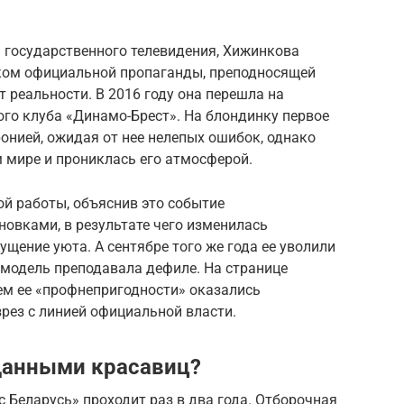
 государственного телевидения, Хижинкова
иком официальной пропаганды, преподносящей
 реальности. В 2016 году она перешла на
го клуба «Динамо-Брест». На блондинку первое
онией, ожидая от нее нелепых ошибок, однако
 мире и прониклась его атмосферой.
й работы, объяснив это событие
вками, в результате чего изменилась
ущение уюта. А сентябре того же года ее уволили
 модель преподавала дефиле. На странице
ем ее «профнепригодности» оказались
рез с линией официальной власти.
данными красавиц?
Беларусь» проходит раз в два года. Отборочная