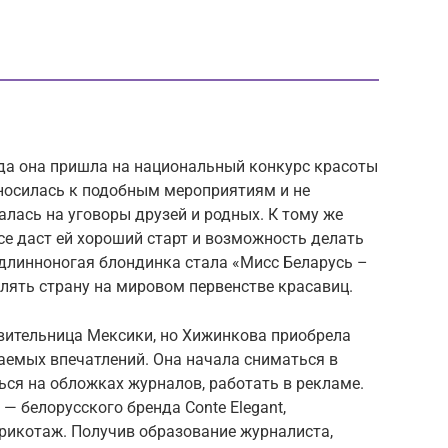
гда она пришла на национальный конкурс красоты
тносилась к подобным мероприятиям и не
алась на уговоры друзей и родных. К тому же
се даст ей хороший старт и возможность делать
 длинноногая блондинка стала «Мисс Беларусь –
влять страну на мировом первенстве красавиц.
авительница Мексики, но Хижинкова приобрела
аемых впечатлений. Она начала сниматься в
ься на обложках журналов, работать в рекламе.
 — белорусского бренда Conte Elegant,
трикотаж. Получив образование журналиста,