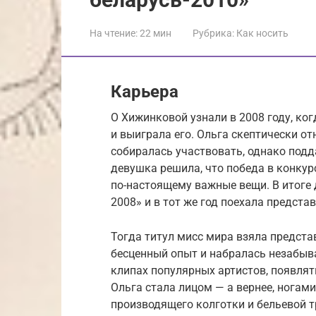
На чтение:
22 мин
Рубрика:
Как носить
Карьера
О Хижинковой узнали в 2008 году, ко
и выиграла его. Ольга скептически о
собиралась участвовать, однако подд
девушка решила, что победа в конкур
по-настоящему важные вещи. В итоге
2008» и в тот же год поехала предста
Тогда титул мисс мира взяла предст
бесценный опыт и набралась незабыв
клипах популярных артистов, появлят
Ольга стала лицом — а вернее, ногами
производящего колготки и бельевой 