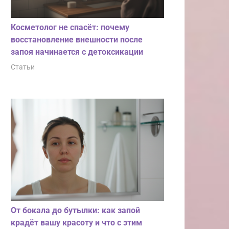
Косметолог не спасёт: почему
восстановление внешности после
запоя начинается с детоксикации
Статьи
От бокала до бутылки: как запой
крадёт вашу красоту и что с этим