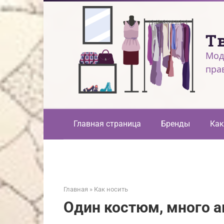
Перейти
к
контенту
Т
Мод
пра
Главная страница
Бренды
Как
Главная
»
Как носить
Один костюм, много а