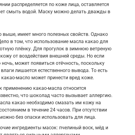
янии распределяется по коже лица, оставляется
дует смыть водой. Маску можно делать дважды в
о выше, имеет много полезных свойств. Однако
Дело в том, что использование масла какао для
лотную плёнку. Для прогулок в зимнюю ветреную
 кожу от воздействия внешней среды. Но если
 ночь, может появиться отёчность, поскольку
 влаги лишается естественного вывода. То есть
 какао-масло может принести вред коже.
 к применению какао-масла относится
известно, что шоколад часто вызывает аллергию.
асла какао необходимо смазать им кожу на
состоянием в течение 24 часов. При отсутствии
можно без опаски использовать для лица.
рочие ингредиенты масок: пчелиный воск, мёд и
ут являться сильными аллергенами.