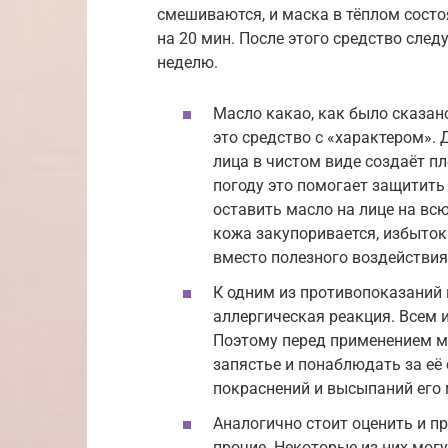
смешиваются, и маска в тёплом состо
на 20 мин. После этого средство сле
неделю.
Масло какао, как было сказан
это средство с «характером». 
лица в чистом виде создаёт п
погоду это помогает защитить
оставить масло на лице на всю
кожа закупоривается, избыток
вместо полезного воздействия
К одним из противопоказаний
аллергическая реакция. Всем 
Поэтому перед применением м
запястье и понаблюдать за её 
покраснений и высыпаний его 
Аналогично стоит оценить и п
прочие. Некоторые из них мог