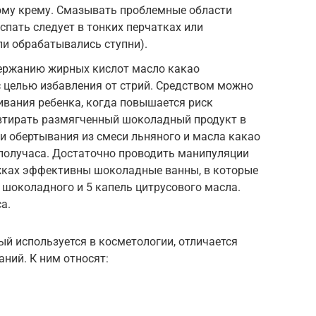
ому крему. Смазывать проблемные области
спать следует в тонких перчатках или
и обрабатывались ступни).
держанию жирных кислот масло какао
с целью избавления от стрий. Средством можно
вания ребенка, когда повышается риск
 втирать размягченный шоколадный продукт в
и обертывания из смеси льняного и масла какао
о получаса. Достаточно проводить манипуляции
яжках эффективны шоколадные ванны, в которые
 шоколадного и 5 капель цитрусового масла.
а.
й используется в косметологии, отличается
ий. К ним относят: