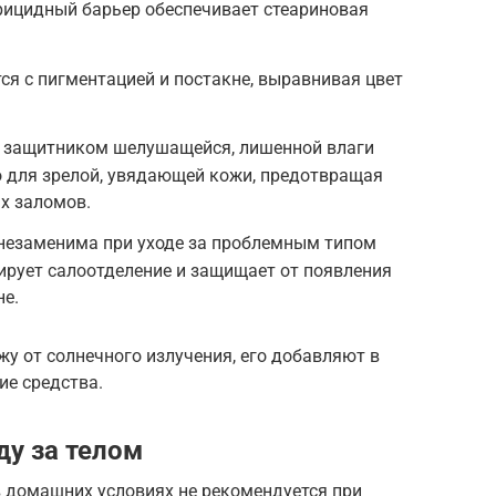
рицидный барьер обеспечивает стеариновая
я с пигментацией и постакне, выравнивая цвет
 защитником шелушащейся, лишенной влаги
о для зрелой, увядающей кожи, предотвращая
х заломов.
 незаменима при уходе за проблемным типом
лирует салоотделение и защищает от появления
не.
у от солнечного излучения, его добавляют в
ие средства.
ду за телом
в домашних условиях не рекомендуется при