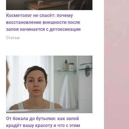
Косметолог не спасёт: почему
восстановление внешности после
запоя начинается с детоксикации
Статьи
От бокала до бутылки: как запой
крадёт вашу красоту и что с этим