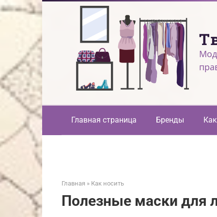
Перейти
к
контенту
Т
Мод
пра
Главная страница
Бренды
Как
Главная
»
Как носить
Полезные маски для л