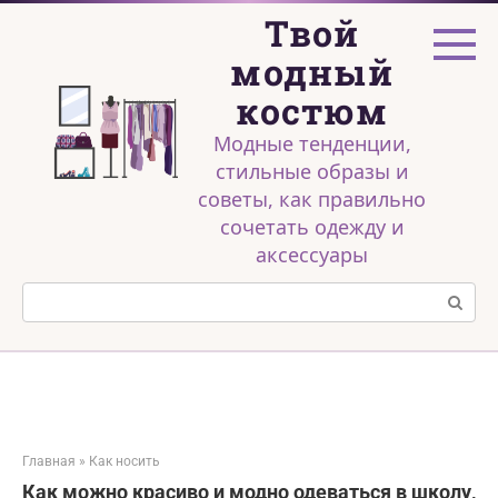
Перейти
Твой
к
контенту
модный
костюм
Модные тенденции,
стильные образы и
советы, как правильно
сочетать одежду и
аксессуары
Поиск:
Главная
»
Как носить
Как можно красиво и модно одеваться в школу,