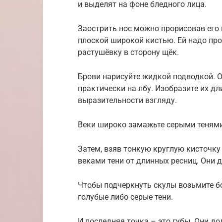
и выделят на фоне бледного лица.
Заострить нос можно прорисовав его
плоской широкой кистью. Ей надо про
растушёвку в сторону щёк.
Брови нарисуйте жидкой подводкой. 
практически на лбу. Изобразите их д
выразительности взгляду.
Веки широко замажьте серыми тенями,
Затем, взяв тонкую круглую кисточку
веками тени от длинных ресниц. Они д
Чтобы подчеркнуть скулы возьмите б
голубые либо серые тени.
И последняя точка – это губы. Они д