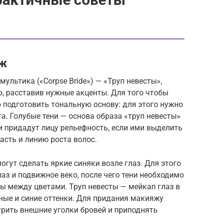
яж
мультика («Corpse Bride») — «Труп невесты»,
, расставив нужные акценты. Для того чтобы
 подготовить тональную основу: для этого нужно
а. Голубые тени — основа образа «труп невесты»
и придадут лицу рельефность, если ими выделить
асть и линию роста волос.
огут сделать яркие синяки возле глаз. Для этого
лаз и подвижное веко, после чего тени необходимо
ы между цветами. Труп невесты — мейкап глаз в
ные и синие оттенки. Для придания макияжу
трить внешние уголки бровей и приподнять