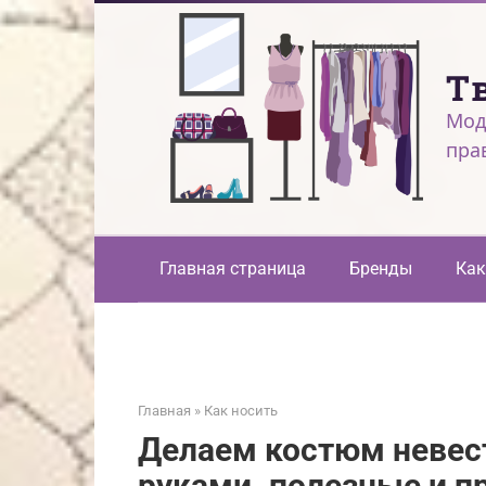
Перейти
к
контенту
Т
Мод
пра
Главная страница
Бренды
Как
Главная
»
Как носить
Делаем костюм невес
руками. полезные и 