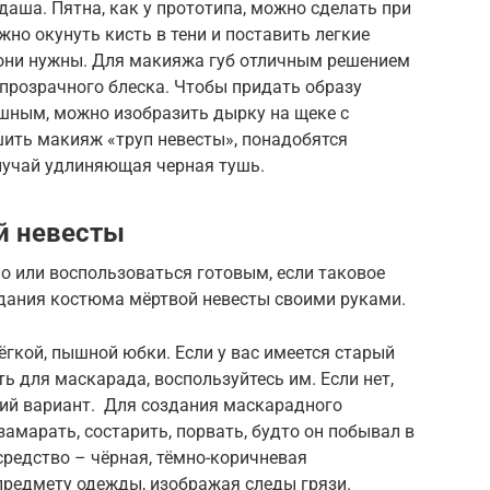
аша. Пятна, как у прототипа, можно сделать при
жно окунуть кисть в тени и поставить легкие
е они нужны. Для макияжа губ отличным решением
 прозрачного блеска. Чтобы придать образу
ашным, можно изобразить дырку на щеке с
ить макияж «труп невесты», понадобятся
лучай удлиняющая черная тушь.
й невесты
о или воспользоваться готовым, если таковое
дания костюма мёртвой невесты своими руками.
ёгкой, пышной юбки. Если у вас имеется старый
ь для маскарада, воспользуйтесь им. Если нет,
кий вариант. Для создания маскарадного
замарать, состарить, порвать, будто он побывал в
средство – чёрная, тёмно-коричневая
предмету одежды, изображая следы грязи.