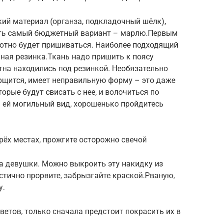
ий материал (органза, подкладочный шёлк),
ать самый бюджетный вариант – марлю.Первым
лотно будет пришиваться. Наиболее подходящий
ная резинка.Ткань надо пришить к поясу
тна находились под резинкой. Необязательно
рщится, имеет неправильную форму – это даже
орые будут свисать с нее, и волочиться по
ь ей могильный вид, хорошенько пройдитесь
рёх местах, прожгите осторожно свечой
а девушки. Можно выкроить эту накидку из
стично прорвите, забрызгайте краской.Рваную,
у.
ветов, только сначала предстоит покрасить их в