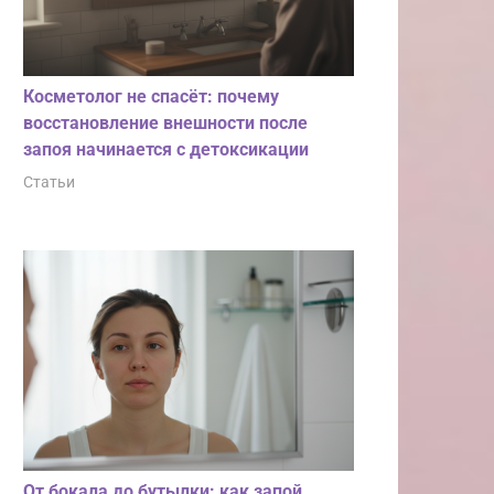
Косметолог не спасёт: почему
восстановление внешности после
запоя начинается с детоксикации
Статьи
От бокала до бутылки: как запой