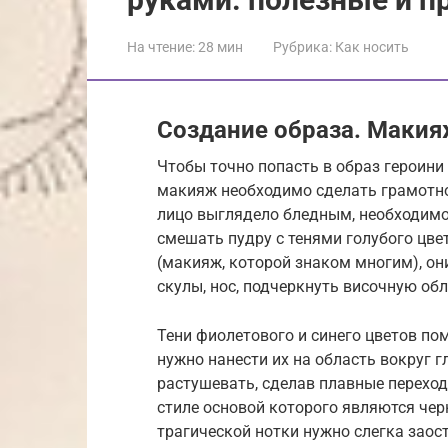
На чтение:
28 мин
Рубрика:
Как носить
Создание образа. Маки
Чтобы точно попасть в образ героини 
макияж необходимо сделать грамотно
лицо выглядело бледным, необходимо
смешать пудру с тенями голубого цвет
(макияж, которой знаком многим), он
скулы, нос, подчеркнуть височную обл
Тени фиолетового и синего цветов пом
нужно нанести их на область вокруг г
растушевать, сделав плавные переход
стиле основой которого являются чер
трагической нотки нужно слегка заос