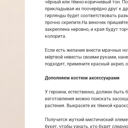
чёрный или тёмно-коричневый тон. По
прикладывая их поочерёдно друг к дру
гирлянды будет соответствовать разм
прочно скрепите.На веночек пришейте
закреплена неровно, и края будут тор
колорита.
Если есть желание внести мрачных н
мёртвой невесты своими руками, нане
подходят, примените красный акрил, о
Дополняем костюм аксессуарами
У героини, естественно, должен быть 
изготовления можно поискать засохш
растения. Выкрасите их тёмной краско
Получится жуткий мистический элемен
букет, чтобы узнать, кто будет следу