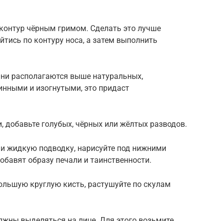
 контур чёрным гримом. Сделать это лучше
йтись по контуру носа, а затем выполнить
Они располагаются выше натуральных,
линными и изогнутыми, это придаст
 добавьте голубых, чёрных или жёлтых разводов.
 и жидкую подводку, нарисуйте под нижними
обавят образу печали и таинственности.
ольшую круглую кисть, растушуйте по скулам
олжны выделяться на лице. Для этого возьмите