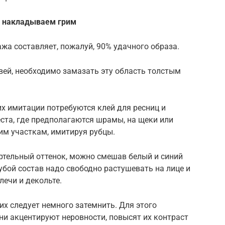
— накладываем грим
жа составляет, пожалуй, 90% удачного образа.
вей, необходимо замазать эту область толстым
х имитации потребуются клей для ресниц и
еста, где предполагаются шрамы, на щеки или
им участкам, имитируя рубцы.
ртельный оттенок, можно смешав белый и синий
бой состав надо свободно растушевать на лице и
лечи и декольте.
их следует немного затемнить. Для этого
Они акцентируют неровности, повысят их контраст