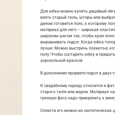
Для юбки можно купить дешёвый лёгк
взять старый тюль, шторы или выбр
делом готовится пояс, к которому по
материал для него – широкая эластич
широким шагом так, чтобы края поло
выравнивать подол. Когда юбка топо
лучше. Можно выстричь лохмотья, кот
полу.Чтобы состарить юбку и придат
аэрозольной краской
В дополнение прорвите подол в двух-т
К свадебному наряду относится и фат
старого тюля или марли. Материал ча
грязную фату надо прикрепить к венк
Сплести его можно из синтетических ц