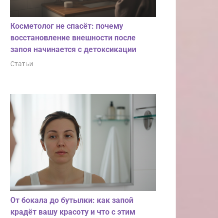
Косметолог не спасёт: почему
восстановление внешности после
запоя начинается с детоксикации
Статьи
От бокала до бутылки: как запой
крадёт вашу красоту и что с этим