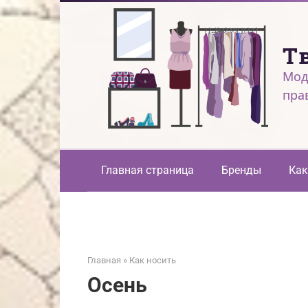
Перейти
к
контенту
Т
Мод
пра
Главная страница
Бренды
Как
Главная
»
Как носить
Осень