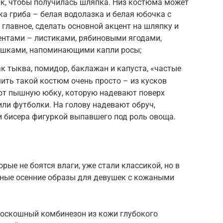
так, чтобы получилась шляпка. Низ костюма может
ка гриба – белая водолазка и белая юбочка с
 главное, сделать основной акцент на шляпку и
ентами – листиками, рябиновыми ягодами,
ешками, напоминающими капли росы;
к тыква, помидор, баклажан и капуста, «частые
шить такой костюм очень просто – из кусков
ют пышную юбку, которую надевают поверх
или футболки. На голову надевают обруч,
и бисера фигуркой выпавшего под роль овоща.
рые не боятся влаги, уже стали классикой, но в
ные осенние образы для девушек с кожаными
роскошный комбинезон из кожи глубокого