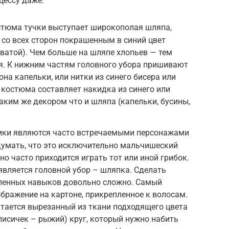
цессу даже:
стюма тучки выступает широкополая шляпа,
со всех сторон покрашенным в синий цвет
ватой). Чем больше на шляпе хлопьев — тем
я. К нижним частям головного убора пришивают
на капельки, или нитки из синего бисера или
костюма составляет накидка из синего или
аким же декором что и шляпа (капельки, бусины,
вики являются часто встречаемыми персонажами
 думать, что это исключительно мальчишеский
о часто приходится играть тот или иной грибок.
вляется головной убор – шляпка. Сделать
еленных навыков довольно сложно. Самый
ображение на картоне, прикрепленное к волосам.
тается вырезанный из ткани подходящего цвета
лисичек – рыжий) круг, который нужно набить