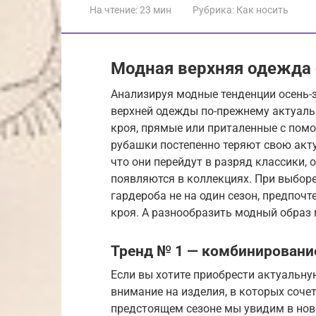
На чтение:
23 мин
Рубрика:
Как носить
Модная верхняя одежда 
Анализируя модные тенденции осень-з
верхней одежды по-прежнему актуаль
кроя, прямые или приталенные с пом
рубашки постепенно теряют свою акту
что они перейдут в разряд классики, 
появляются в коллекциях. При выбор
гардероба не на один сезон, предпочт
кроя. А разнообразить модный образ
Тренд № 1 — комбинировани
Если вы хотите приобрести актуальную
внимание на изделия, в которых соче
предстоящем сезоне мы увидим в ново