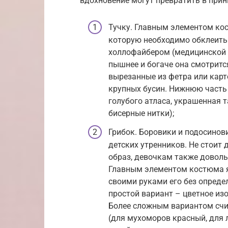
вдохновение могут превратить в прин
Тучку. Главным элементом ко
которую необходимо обклеить 
холлофайбером (медицинской 
пышнее и богаче она смотритс
вырезанные из фетра или карто
крупных бусин. Нижнюю часть 
голубого атласа, украшенная т
бисерные нитки);
Грибок. Боровики и подосино
детских утренников. Не стоит
образ, девочкам также довольн
Главным элементом костюма я
своими руками его без опред
простой вариант – цветное из
Более сложным вариантом счи
(для мухоморов красный, для 