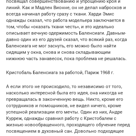
посвящал совершенствованию и упрощению кроя и
линий. Как и Мадлен Вионне, он не делал набросков и
всегда начинал работу сразу с ткани. Харди Эмис
однажды сказал, что работа модельера заключается в
том, чтобы «оказать ткани честь», и это идеально
описывает вечную одержимость Баленсиаги. Давным-
давно один из его друзей сказал, что всякий раз, когда
Баленсиага не мог заснуть, его можно было найти
сидящим у окна, снова и снова складывающим
нижнюю часть занавесок, пока проблема не решалась.
Кристобаль Баленсиага за работой, Париж 1968 г.
А если этого не происходило, то независимо от того,
насколько интересной была его идея, она никогда не
превращалась в законченную вещь. Никто, кроме его
сотрудников и помощников, не видел ничего, кроме
успешной реализации его мечты. Один из них, Андре
Курреж, однажды сравнил работу с Кристобалем с
жизнью новообращенного, проходящего обучение перед
посвящением в духовный сан. Довольно подходящее