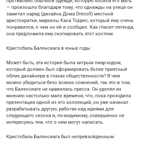
противовес обычной одежде, которую носила его мать
— произошло благодаря тому, что однажды на улице он
заметил наряд (дизайна Дома Drecoll) местной
аристократки, маркизы Каса Торрес, который ему очень
понравился, о чем он ей и сообщил. Как гласит легенда,
она предложила ему скопировать этот костюм.
Кристобаль Баленсиага в юные годы
Может быть, эта история была хитрым пиар-ходом,
который должен был сформировать более приятный
облик дизайнера в глазах общественности? В чем
можно убедиться безо всяких сомнений, так это в том,
что Баленсиаге не нравилась пресса. Он уделял их
мнению настолько мало времени, что, пока проходила
презентация одной из его коллекций, он уже начинал
разрабатывать другую, работая над идеями для
следующего сезона и, по-видимому, совершенно не
интересуясь тем, что о нем могут написать.
Кристобаль Баленсиага был непревзойденным