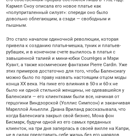
Кармел Сноу описала его новое платье как
«полуприталенный силуэт»: спереди оно было
довольно облегающим, а сзади — свободным и
пышным.
Это стало началом одиночной революции, которая
привела к созданию платья-мешка, туник и платьев-
рубашек, и в конечном счете вылилось в платья с
завышенной талией и мини-юбки Courrèges и Мэри
Куант, а также космические фантазии Pierre Cardin. Уже
этих примеров достаточно для того, чтобы Баленсиагу
можно было по праву назвать настоящим отцом моды
конца XX века. На пике его влияния в 50-х и 60-х не
было ни одной стильной женщины, не одевавшейся у
Баленсиаги — его клиентками были все, начиная от
герцогини Виндзорской (Уоллис Симпсон) и заканчивая
Мареллой Аньелли. Диана Вриланд рассказывала, что
когда Баленсиага закрыл свой бизнес, Мона фон
Бисмарк, будучи одной из его самых преданных
клиенток, на три дня заперлась в своей вилле на Капри,
не в силах представить себе жизнь без его нарядов