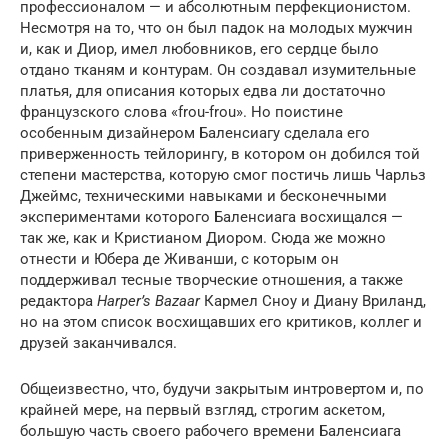
профессионалом — и абсолютным перфекционистом.
Несмотря на то, что он был падок на молодых мужчин
и, как и Диор, имел любовников, его сердце было
отдано тканям и контурам. Он создавал изумительные
платья, для описания которых едва ли достаточно
французского слова «frou-frou». Но поистине
особенным дизайнером Баленсиагу сделала его
приверженность тейлорингу, в котором он добился той
степени мастерства, которую смог постичь лишь Чарльз
Джеймс, техническими навыками и бесконечными
экспериментами которого Баленсиага восхищался —
так же, как и Кристианом Диором. Сюда же можно
отнести и Юбера де Живанши, с которым он
поддерживал тесные творческие отношения, а также
редактора
Harper’s Bazaar
Кармел Сноу и Диану Вриланд,
но на этом список восхищавших его критиков, коллег и
друзей заканчивался.
Общеизвестно, что, будучи закрытым интровертом и, по
крайней мере, на первый взгляд, строгим аскетом,
большую часть своего рабочего времени Баленсиага