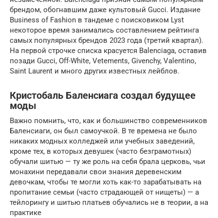
брендом, обогнавшим даже культовый Gucci. Издание
Business of Fashion в тандеме с поисковиком Lyst
некоторое время занимались составлением рейтинга
самых популярных брендов 2023 года (третий квартал).
На первой строчке списка красуется Balenciaga, оставив
позади Gucci, Off-White, Vetements, Givenchy, Valentino,
Saint Laurent и много других известных лейблов.
Кристобаль Баленсиага создал будущее
моды
Важно помнить, что, как и большинство современников
Баленсиаги, он был самоучкой. В те времена не было
никаких модных колледжей или учебных заведений,
кроме тех, в которых девушек (часто безграмотных)
обучали шитью — ту же роль на себя брала церковь, чьи
монахини передавали свои знания деревенским
девочкам, чтобы те могли хоть как-то зарабатывать на
пропитание семьи (часто страдающей от нищеты) — а
тейлорингу и шитью платьев обучались не в теории, а на
практике