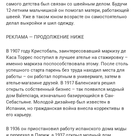
самого детства был связан со швейным делом. Будучи
12-летним мальчишкой он помогал матери, работающей
швеей. Уже в таком юном возрасте он самостоятельно
делал выкройки и шил одежду.
РЕКЛАМА — ПРОДОЛЖЕНИЕ НИЖЕ
В 1907 году Кристобаль, заинтересовавший маркизу де
Каса Торрес поступил в лучшее ателье на стажировку –
именно маркиза поспособствовала этому. После столь
успешного старта парень без труда находил места для
работы – он работал портным в универмаге, затем в
ателье-магазине друзей. В 1917 Баленсиага решил
открыть собственный бизнес – так появился модный
дом Balenciaga, изначально базирующийся в Сан-
Себастьяне. Молодой дизайнер был известен в
Испании, но гражданская война внесла коррективы в
его карьеру.
В 1936 он приостановил работу испанского дома моды
и переехал в Париж, а 1937 открыл модный дом