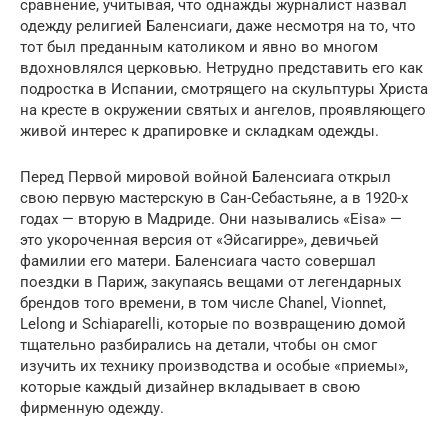
сравнение, учитывая, что однажды журналист назвал
одежду религией Баленсиаги, даже несмотря на то, что
тот был преданным католиком и явно во многом
вдохновлялся церковью. Нетрудно представить его как
подростка в Испании, смотрящего на скульптуры Христа
на кресте в окружении святых и ангелов, проявляющего
живой интерес к драпировке и складкам одежды.
Перед Первой мировой войной Баленсиага открыл
свою первую мастерскую в Сан-Себастьяне, а в 1920-х
годах — вторую в Мадриде. Они назывались «Eisa» —
это укороченная версия от «Эйсагирре», девичьей
фамилии его матери. Баленсиага часто совершал
поездки в Париж, закупаясь вещами от легендарных
брендов того времени, в том числе Chanel, Vionnet,
Lelong и Schiaparelli, которые по возвращению домой
тщательно разбирались на детали, чтобы он смог
изучить их технику производства и особые «приемы»,
которые каждый дизайнер вкладывает в свою
фирменную одежду.