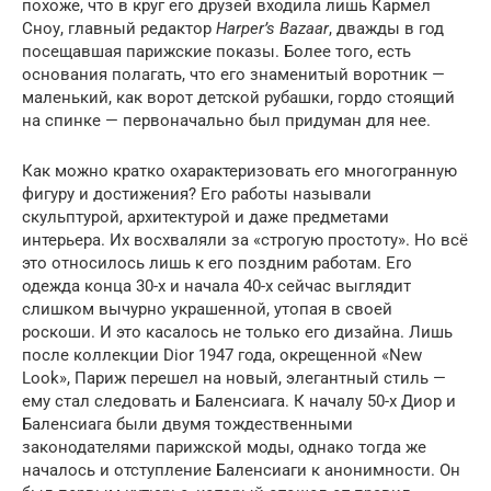
похоже, что в круг его друзей входила лишь Кармел
Сноу, главный редактор
Harper’s Bazaar
, дважды в год
посещавшая парижские показы. Более того, есть
основания полагать, что его знаменитый воротник —
маленький, как ворот детской рубашки, гордо стоящий
на спинке — первоначально был придуман для нее.
Как можно кратко охарактеризовать его многогранную
фигуру и достижения? Его работы называли
скульптурой, архитектурой и даже предметами
интерьера. Их восхваляли за «строгую простоту». Но всё
это относилось лишь к его поздним работам. Его
одежда конца 30-х и начала 40-х сейчас выглядит
слишком вычурно украшенной, утопая в своей
роскоши. И это касалось не только его дизайна. Лишь
после коллекции Dior 1947 года, окрещенной «New
Look», Париж перешел на новый, элегантный стиль —
ему стал следовать и Баленсиага. К началу 50-х Диор и
Баленсиага были двумя тождественными
законодателями парижской моды, однако тогда же
началось и отступление Баленсиаги к анонимности. Он