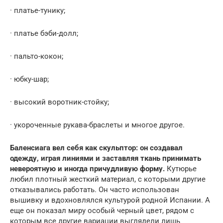
· платье-тунику;
· платье бэби-долл;
· пальто-кокон;
· юбку-шар;
· высокий воротник-стойку;
· укороченные рукава-браслеты и многое другое.
Баленсиага вел себя как скульптор: он создавал
одежду, играя линиями и заставляя ткань принимать
невероятную и иногда причудливую форму.
Кутюрье
любил плотный жесткий материал, с которыми другие
отказывались работать. Он часто использован
вышивку и вдохновлялся культурой родной Испании. А
еще он показал миру особый черный цвет, рядом с
которым все другие вариации выглядели лишь