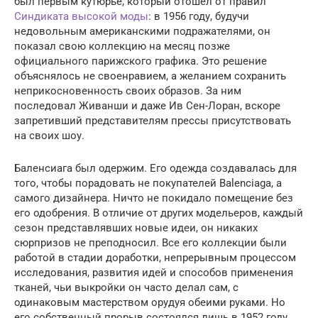
был первым кутюрье, который отошел от правил
Синдиката высокой моды
: в 1956 году, будучи
недовольным американскими подражателями, он
показал свою коллекцию на месяц позже
официального парижского графика. Это решение
объяснялось не своенравием, а желанием сохранить
неприкосновенность своих образов. За ним
последовал Живанши и даже Ив Сен-Лоран, вскоре
запретивший представителям прессы присутствовать
на своих шоу.
Баленсиага был одержим. Его одежда создавалась для
того, чтобы порадовать не покупателей Balenciaga, а
самого дизайнера. Ничто не покидало помещение без
его одобрения. В отличие от других модельеров, каждый
сезон представлявших новые идеи, он никаких
сюрпризов не преподносил. Все его коллекции были
работой в стадии доработки, непрерывным процессом
исследования, развития идей и способов применения
тканей, чьи выкройки он часто делал сам, с
одинаковым мастерством орудуя обеими руками. Но
его собственный прорыв состоялся лишь в 1952 году.