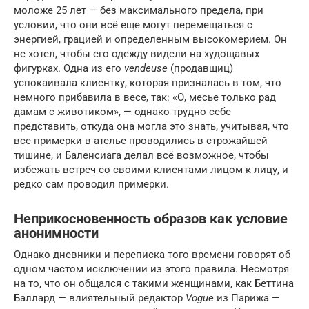
моложе 25 лет — без максимального предела, при
условии, что они всё еще могут перемещаться с
энергией, грацией и определенным высокомерием. Он
не хотел, чтобы его одежду видели на худощавых
фигурках. Одна из его
vendeuse
(продавщиц)
успокаивала клиентку, которая призналась в том, что
немного прибавила в весе, так: «О, месье только рад
дамам с животиком», — однако трудно себе
представить, откуда она могла это знать, учитывая, что
все примерки в ателье проводились в строжайшей
тишине, и Баленсиага делал всё возможное, чтобы
избежать встреч со своими клиентами лицом к лицу, и
редко сам проводил примерки.
Неприкосновенность образов как условие
анонимности
Однако дневники и переписка того времени говорят об
одном частом исключении из этого правила. Несмотря
на то, что он общался с такими женщинами, как Беттина
Баллард — влиятельный редактор
Vogue
из Парижа —