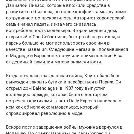
Даниэлой Лизасо, которые вложили средства в
развитие его бизнеса, но после конфликта между ними
сотрудничество прекратилось. Авторитет королевской
семьи начал падать, из-за чего снизилась
востребованность модельера. Второй модный дом,
открытый в Сан-Себастьяне, быстро обанкротился, и
парень больше не мог использовать свое имя в
качестве названия. Следующие магазины, появившиеся
в Мадриде и Барселоне, получили наименование Eisa
от девичьей фамилии матери знаменитости.
Когда началась гражданская война, Кристобаль был
вынужден закрыть бутики и перебраться в Париж. Он
открыл дом Balenciaga и в 1937 году выпустил
коллекцию одежды, которая была с восторгом
встречена критиками. Газета Daily Express написала о
нем как об испанском модельере, который
спровоцировал революцию в моде.
Вскоре после завершения войны мужчина вернулся в
Испанию. По совету маркизы де Каса-Торрес он