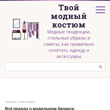
Перейти
Твой
к
контенту
модный
костюм
Модные тенденции,
стильные образы и
советы, как правильно
сочетать одежду и
аксессуары
Поиск:
Главная
»
Как носить
Вся правда о модельном бизнесе