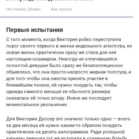
На чтение:
24 мин
Как носить
Первые испытания
С того момента, когда Виктория робко переступила
порог своего первого в жизни модельного агентства, ее
новая жизнь практически сразу же стала для нее
настоящим кошмаром. Никогда не отличавшейся
полнотой девушке было сразу же безапелляционно
объявлено, что она просто-напросто жирная толстуха, и
для того чтобы она смогла принять участие в
ближайшем показе, ей нужно похудеть так, чтобы
одежда намного меньше ее обычного размера
оказалась ей точно впору. Иначе же последует
моментальное увольнение.
Для Виктории Доссер это значило только одно — всего
за два месяца ей нужно каким-то образом похудеть
практически на десять килограммов. Ради успешной
карьеры девушка тут же вступила в отчаянную борьбу