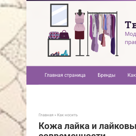
Перейти
к
контенту
Т
Мод
пра
Главная страница
Бренды
Как
Главная
»
Как носить
Кожа лайка и лайковы
современности