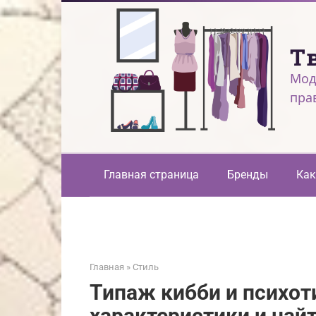
Перейти
к
контенту
Т
Мод
пра
Главная страница
Бренды
Как
Главная
»
Стиль
Типаж кибби и психот
характеристики и най