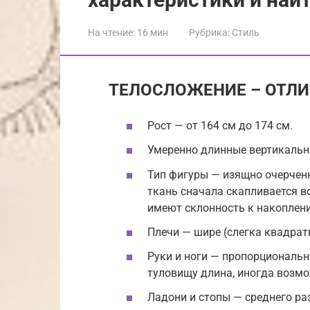
На чтение:
16 мин
Рубрика:
Стиль
ТЕЛОСЛОЖЕНИЕ – ОТЛ
Рост — от 164 см до 174 см.
Умеренно длинные вертикальн
Тип фигуры — изящно очерченн
ткань сначала скапливается во
имеют склонность к накоплен
Плечи — шире (слегка квадрат
Руки и ноги — пропорциональн
туловищу длина, иногда возм
Ладони и стопы — среднего ра