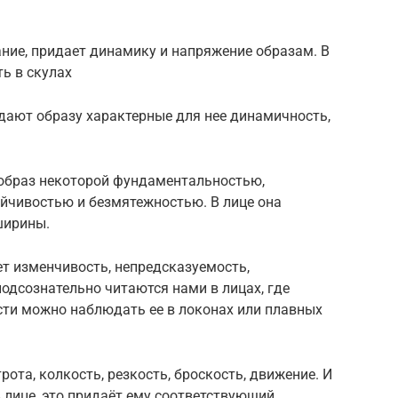
ание, придает динамику и напряжение образам. В
ь в скулах
дают образу характерные для нее динамичность,
 образ некоторой фундаментальностью,
ойчивостью и безмятежностью. В лице она
ширины.
т изменчивость, непредсказуемость,
подсознательно читаются нами в лицах, где
сти можно наблюдать ее в локонах или плавных
ота, колкость, резкость, броскость, движение. И
 лице, это придаёт ему соответствующий