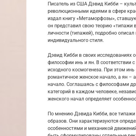
Писатель из США Дэвид Кибби – культ
революционными идеями в сфере крас
издал книгу «Метаморфозы», ставшую 
он представил свою теорию «типажи 
личности (типажей), подробно описал
индивидуального стиля.
Дэвид Кибби в своих исследованиях о
философии инь и ян. В соответствии 
исходного космогенеза. При этом ин
романтичное женское начало, а ян – 
начало. Соглашаясь с философами дре
категорий в каждом человеке, незави
женского начал определяет особеннос
По мнению Дэвида Кибби, все типажи
образов. Они характеризуются опред
особенностями и механикой движений
быть сформулированы отдельные реко