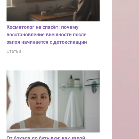
Косметолог не спасёт: почему
восстановление внешности после
запоя начинается с детоксикации
Статьи
От бокала до бутылки: как запой