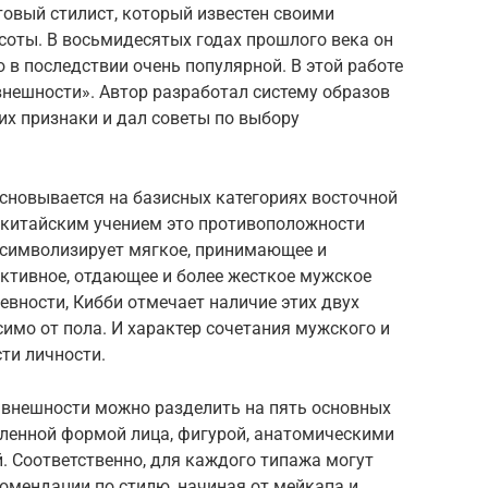
овый стилист, который известен своими
оты. В восьмидесятых годах прошлого века он
в последствии очень популярной. В этой работе
внешности». Автор разработал систему образов
 их признаки и дал советы по выбору
сновывается на базисных категориях восточной
с китайским учением это противоположности
ь символизирует мягкое, принимающее и
активное, отдающее и более жесткое мужское
вности, Кибби отмечает наличие этих двух
симо от пола. И характер сочетания мужского и
ти личности.
 внешности можно разделить на пять основных
еленной формой лица, фигурой, анатомическими
. Соответственно, для каждого типажа могут
мендации по стилю, начиная от мейкапа и