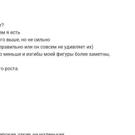
т?
ем я есть
го выше, но не сильно
равильно или он совсем не удивляет их)
о меньше и изгибы моей фигуры более заметны,
го роста
ирокие, узкие, ни маленькие.