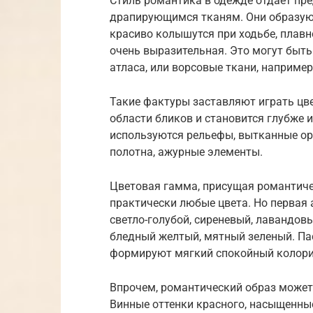
Стиль романтика в одежде отдает пре
драпирующимся тканям. Они образуют
красиво колышутся при ходьбе, плавн
очень выразительная. Это могут быть
атласа, или ворсовые ткани, например
Такие фактуры заставляют играть цве
области бликов и становится глубже 
используются рельефы, вытканные ор
полотна, ажурные элементы.
Цветовая гамма, присущая романтиче
практически любые цвета. Но первая а
светло-голубой, сиреневый, лавандов
бледный желтый, мятный зеленый. Пас
формируют мягкий спокойный колори
Впрочем, романтический образ может
Винные оттенки красного, насыщенные