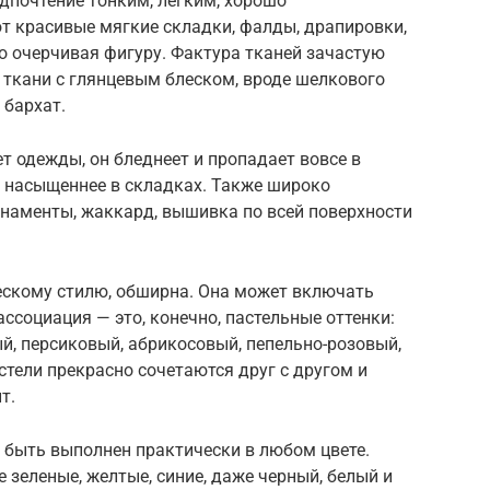
дпочтение тонким, легким, хорошо
 красивые мягкие складки, фалды, драпировки,
о очерчивая фигуру. Фактура тканей зачастую
 ткани с глянцевым блеском, вроде шелкового
 бархат.
т одежды, он бледнеет и пропадает вовсе в
и насыщеннее в складках. Также широко
наменты, жаккард, вышивка по всей поверхности
скому стилю, обширна. Она может включать
ссоциация — это, конечно, пастельные оттенки:
ый, персиковый, абрикосовый, пепельно-розовый,
тели прекрасно сочетаются друг с другом и
т.
 быть выполнен практически в любом цвете.
 зеленые, желтые, синие, даже черный, белый и