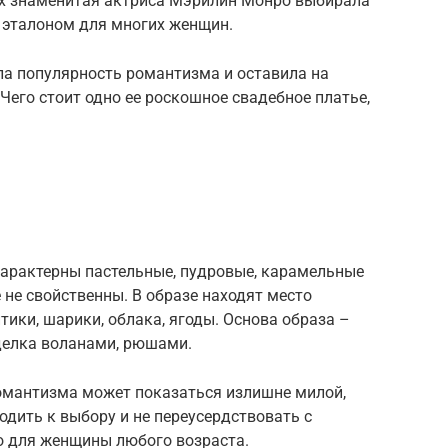
дах знаменитая актриса Мэрилин Монро выбирала
в эталоном для многих женщин.
ла популярность романтизма и оставила на
Чего стоит одно ее роскошное свадебное платье,
характерны пастельные, пудровые, карамельные
 не свойственны. В образе находят место
тики, шарики, облака, ягоды. Основа образа –
тделка воланами, рюшами.
омантизма может показаться излишне милой,
одить к выбору и не переусердствовать с
о для женщины любого возраста.