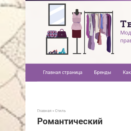
Перейти
к
контенту
Т
Мод
пра
Главная страница
Бренды
Как
Главная
»
Стиль
Романтический