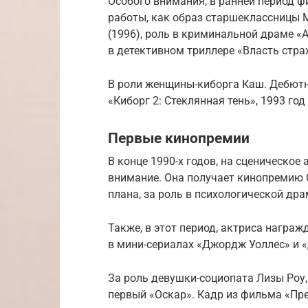
Особого внимания, в ранней период 
работы, как образ старшеклассницы 
(1996), роль в криминальной драме «А
в детективном триллере «Власть стра
В роли женщины-киборга Каш. Дебют
«Киборг 2: Стеклянная тень», 1993 год
Первые кинопремии
В конце 1990-х годов, на сценическо
внимание. Она получает кинопремию 
плана, за роль в психологической др
Также, в этот период, актриса награж
в мини-сериалах «Джордж Уоллес» и 
За роль девушки-социопата Лизы Роу
первый «Оскар». Кадр из фильма «Пре