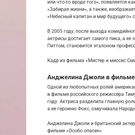
или что-то вроде того», появляется к
«Забирая жизни», а также, изображае
«Небесный капитан и мир будущего» 
В 2005 году, после выхода комедийно
актрисы достигает самого пика, а ее
Питтом, становится эталоном профес
Кадр из фильма «Мистер и миссис См
Анджелина Джоли в фильме 
Одной из любопытных ролей американ
в фильме российского режиссера Тим
году. Актриса разделила главную ро
а ее героиню Фокс, озвучивала Народ
Анджелина Джоли и британский акте
фильме «Особо опасен»