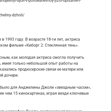
andjelinyi-djoli-v-povsednevnoy-jizni-opisanie-i-
zheliny-dzholi/
1993 году. В возрасте 18-ти лет, актриса
ком фильме «Киборг 2: Стеклянная тень».
сным, как молодая актриса смогла получить
, имея только небольшой опыт работы на
казались продюсерские связи ее матери или
ей дочери.
не было для Анджелины Джоли «звездным часом»,
лее чем 15 кинокартинах, играя везде ключевые