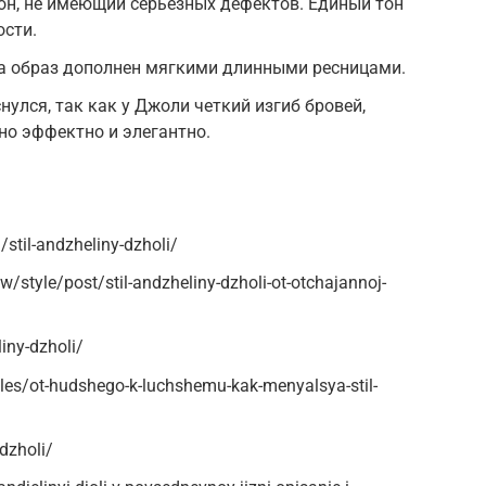
он, не имеющий серьезных дефектов. Единый тон
ости.
а образ дополнен мягкими длинными ресницами.
нулся, так как у Джоли четкий изгиб бровей,
но эффектно и элегантно.
stil-andzheliny-dzholi/
style/post/stil-andzheliny-dzholi-ot-otchajannoj-
iny-dzholi/
cles/ot-hudshego-k-luchshemu-kak-menyalsya-stil-
dzholi/