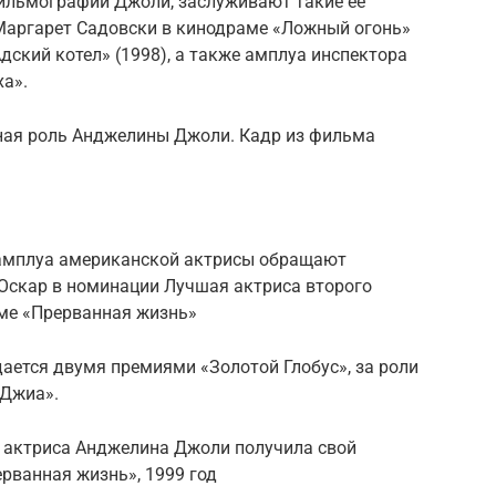
фильмографии Джоли, заслуживают такие ее
Маргарет Садовски в кинодраме «Ложный огонь»
дский котел» (1998), а также амплуа инспектора
ха».
ная роль Анджелины Джоли. Кадр из фильма
е амплуа американской актрисы обращают
Оскар в номинации Лучшая актриса второго
аме «Прерванная жизнь»
дается двумя премиями «Золотой Глобус», за роли
«Джиа».
, актриса Анджелина Джоли получила свой
рванная жизнь», 1999 год