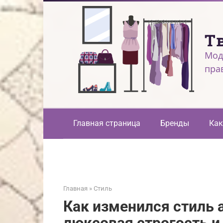
Перейти
к
контенту
Т
Мод
пра
Главная страница
Бренды
Как
Главная
»
Стиль
Как изменился стиль
люксовая строгость и