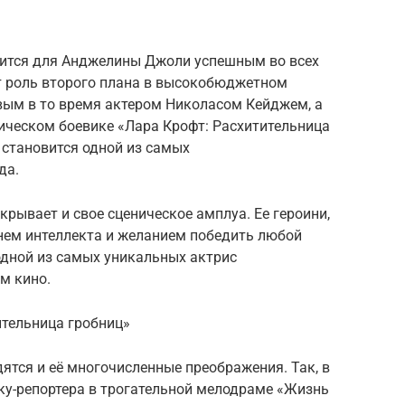
овится для Анджелины Джоли успешным во всех
ет роль второго плана в высокобюджетном
повым в то время актером Николасом Кейджем, а
ическом боевике «Лара Крофт: Расхитительница
 становится одной из самых
да.
скрывает и свое сценическое амплуа. Ее героини,
нем интеллекта и желанием победить любой
 одной из самых уникальных актрис
м кино.
ительница гробниц»
дятся и её многочисленные преображения. Так, в
нку-репортера в трогательной мелодраме «Жизнь