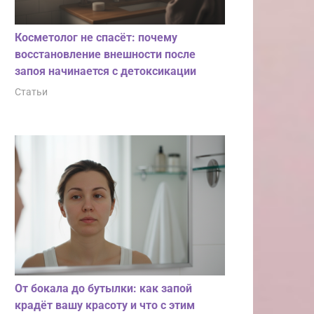
Косметолог не спасёт: почему
восстановление внешности после
запоя начинается с детоксикации
Статьи
От бокала до бутылки: как запой
крадёт вашу красоту и что с этим