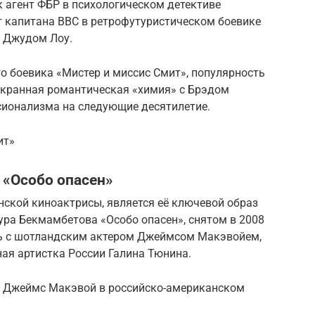
ак агент ФБР в психологическом детективе
т капитана ВВС в ретрофутуристическом боевике
с Джудом Лоу.
го боевика «Мистер и миссис Смит», популярность
 экранная романтическая «химия» с Брэдом
сионализма на следующие десятилетие.
ит»
«Особо опасен»
ской киноактрисы, является её ключевой образ
ура Бекмамбетова «Особо опасен», снятом в 2008
ль с шотландским актером Джеймсом Макэвойем,
ная артистка России Галина Тюнина.
р Джеймс Макэвой в российско-американском