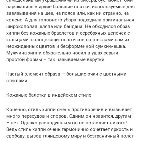
самодельными украшениями из бисера, бус, монет. Они
наряжались в яркие большие платки, используемые для
завязывания на шее, на поясе или, как ни странно, на
колене. А для головного убора подходила оригинальная
широкополая шляпа или бандана. Не обходился образ
хиппи без кожаных браслетов и серебряных цепочек с
кольцами, солнцезащитных очков со стеклами самых
неожиданных цветов и бесформенной сумки-мешка.
Мужчина-хиппи обязательно носил в ушах серьги
простой формы – так называемые вкрутки.
Частый элемент образа — большие очки с цветными
стеклами
Кожаные балетки в индейском стиле
Конечно, стиль хиппи очень противоречив и вызывает
много пересудов и споров. Одним он нравится, другим
– нет. Однако равнодушным он не оставляет никого!
Ведь стиль хиппи очень гармонично сочетает яркость и
свободу, вызов глянцевому миру и безграничный полет