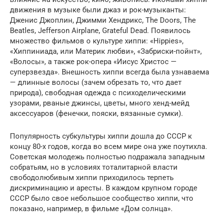
движения в музыке были джаз и рок-музыканты:
Дженис Джоплин, Джимми Хендрикс, The Doors, The
Beatles, Jefferson Airplane, Grateful Dead. Появилось
множество фильмов о культуре хиппи: «Hippies»,
«Хиппиниада, или Материк любви», «Забриски-пойнт»,
«Волосы», а также рок-опера «Иисус Христос —
суперзвезда». Внешность хиппи всегда была узнаваема
— длинные волосы (зачем обрезать то, что дает
природа), свободная одежда с психоделическими
узорами, рваные джинсы, цветы, много хенд-мейд
аксессуаров (фенечки, пояски, вязанные сумки).
Популярность субкультуры хиппи дошла до СССР к
концу 80-х годов, когда во всем мире она уже поутихла.
Советская молодежь полностью подражала западным
собратьям, но в условиях тоталитарной власти
свободолюбивым хиппи приходилось терпеть
дискриминацию и аресты. В каждом крупном городе
СССР было свое небольшое сообщество хиппи, что
показано, например, в фильме «Дом солнца».