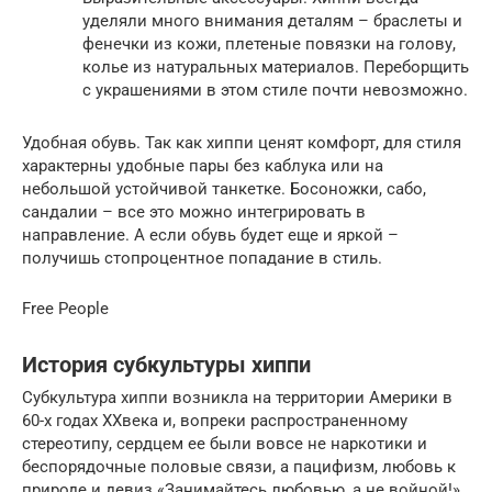
уделяли много внимания деталям – браслеты и
фенечки из кожи, плетеные повязки на голову,
колье из натуральных материалов. Переборщить
с украшениями в этом стиле почти невозможно.
Удобная обувь. Так как хиппи ценят комфорт, для стиля
характерны удобные пары без каблука или на
небольшой устойчивой танкетке. Босоножки, сабо,
сандалии – все это можно интегрировать в
направление. А если обувь будет еще и яркой –
получишь стопроцентное попадание в стиль.
Free People
История субкультуры хиппи
Субкультура хиппи возникла на территории Америки в
60-х годах XXвека и, вопреки распространенному
стереотипу, сердцем ее были вовсе не наркотики и
беспорядочные половые связи, а пацифизм, любовь к
природе и девиз «Занимайтесь любовью, а не войной!».