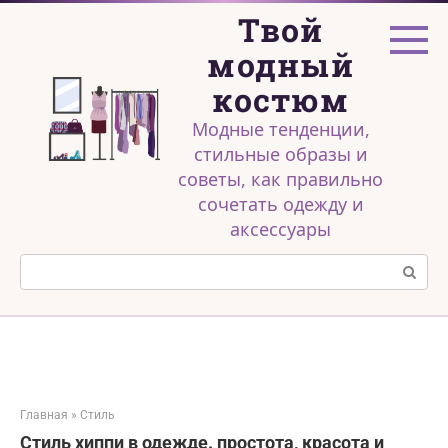
Перейти
Твой
к
контенту
модный
костюм
Модные тенденции,
стильные образы и
советы, как правильно
сочетать одежду и
аксессуары
Поиск:
Главная
»
Стиль
Стиль хиппи в одежде. простота, красота и