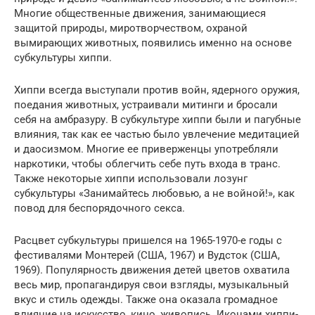
Многие общественные движения, занимающиеся
защитой природы, миротворчеством, охраной
вымирающих животных, появились именно на основе
субкультуры хиппи.
Хиппи всегда выступали против войн, ядерного оружия,
поедания животных, устраивали митинги и бросали
себя на амбразуру. В субкультуре хиппи были и пагубные
влияния, так как ее частью было увлечение медитацией
и даосизмом. Многие ее приверженцы употребляли
наркотики, чтобы облегчить себе путь входа в транс.
Также некоторые хиппи использовали лозунг
субкультуры «Занимайтесь любовью, а не войной!», как
повод для беспорядочного секса.
Расцвет субкультуры пришелся на 1965-1970-е годы с
фестивалями Монтерей (США, 1967) и Вудсток (США,
1969). Популярность движения детей цветов охватила
весь мир, пропагандируя свои взгляды, музыкальный
вкус и стиль одежды. Также она оказала громадное
влияние на искусство, кино, живопись. Иконами хиппи-