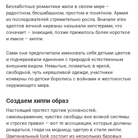
Беззаботные романтики жили в своем мире –
радостном, бесшабашном, простом и понятном. Армия
их последователей стремительно росла. Вначале этих
адептов вечной нирваны называли хипстерами, что
означает – знающий, позже прижилось более короткое
и емкое – хиппи.
Сами они предпочитали именовать себя детьми цветов
и подчеркивали единение с природой естественным
внешним видом. Немытые, лохматые, в яркой,
свободной, чуть неряшливой одежде, участники
коммуны по-детски боролись с войнами и жестокостью
окружающего мира.
Создаем хиппи образ
Настоящий протест против условностей,
самовыражение, чувство свободы вне всякой системы
и строгих правил — вот те ассоциации, которые должны
рождаться, глядя на модницу, одетую в стиле хиппи.
Оригинальный look состоит из нескольких базовых