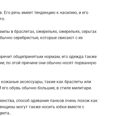
. Его речь имеет тенденцию к насилию, и его
то.
мпы в браслетах, ожерельях, ожерельях, серьгах
обычно серебристые, которые свисают с их
воречит общепринятым нормам, его одежда также
ии; по этой причине они обычно носят порванную
кожаные аксессуары, такие как браслеты или
 его обувь обычно большие, в стиле милитари.
венства, способ одевания панков очень похож как
женщины могут также носить юбки вместе с
вета..