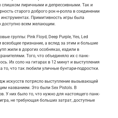
мя слишком лиричными и депрессивными. Так и
рность старого доброго рок-н-ролла в соединении
 инструментах. Примитивность игры была
что доступно всем желающим.
вые группы: Pink Floyd, Deep Purple, Yes, Led
ли всеобщее признание, а вслед за этим и большие
упп жили в дорогих особняках, ездили в
анителями. Того, что объединяло их с панк-
ось. Их соло на гитарах в 12 минут и выступления
а то, что так любили уличные бунтари-подростки.
едж искусств потрясло выступление вызывающей
м названием. Это были Sex Pistols. В
. У них было то, что нужно для настоящего панк-
игра, не требующая больших затрат, доступные