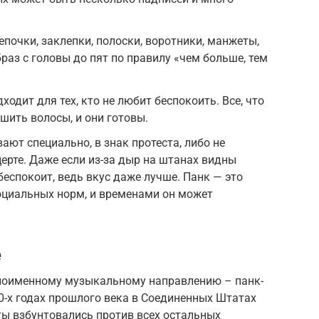
почки, заклепки, полоски, воротники, манжеты,
раз с головы до пят по правилу «чем больше, тем
ходит для тех, кто не любит беспокоить. Все, что
шить волосы, и они готовы.
ют специально, в знак протеста, либо не
ерте. Даже если из-за дыр на штанах видны
 беспокоит, ведь вкус даже лучше. Панк — это
оциальных норм, и временами он может
е
ноименному музыкальному направлению – панк-
70-х годах прошлого века в Соединенных Штатах
ы взбунтовались против всех остальных