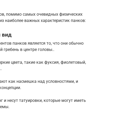
ков, помимо самых очевидных физических
 из наиболее важных характеристик панков:
 вид
нтов панков является то, что они обычно
 гребень в центре головы..
яркие цвета, такие как фуксия, фиолетовый,
.
ают как насмешка над условностями, и
концепции.
г и несут татуировки, которые могут иметь
темы.