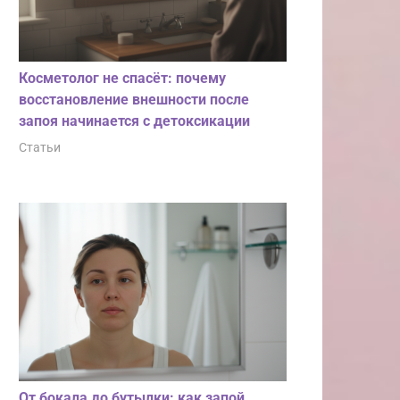
Косметолог не спасёт: почему
восстановление внешности после
запоя начинается с детоксикации
Статьи
От бокала до бутылки: как запой