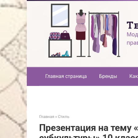
Перейти
к
контенту
Т
Мод
пра
Главная страница
Бренды
Как
Главная
»
Стиль
Презентация на тему
субкультуры» 10 клас