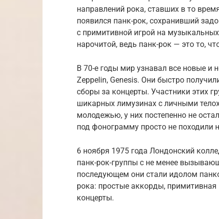
направлений рока, ставших в то вре
появился панк-рок, сохранивший задо
с примитивной игрой на музыкальных
нарочитой, ведь панк-рок — это то, 
В 70-е годы мир узнавал все новые и но
Zeppelin, Genesis. Они быстро получи
сборы за концерты. Участники этих гр
шикарных лимузинах с личными телохр
молодежью, у них постепенно не остал
под фонограмму просто не походили н
6 ноября 1975 года Лондонский колл
панк-рок-группы с не менее вызывающи
последующем они стали идолом панков
рока: простые аккорды, примитивная 
концерты.