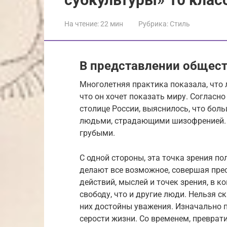
На чтение:
22 мин
Рубрика:
Стиль
В представлении общес
Многолетняя практика показала, что 
что он хочет показать миру. Согласн
столице России, выяснилось, что боль
людьми, страдающими шизофренией. 
грубыми.
С одной стороны, эта точка зрения п
делают все возможное, совершая прес
действий, мыслей и точек зрения, в к
свободу, что и другие люди. Нельзя ск
них достойны уважения. Изначально п
серости жизни. Со временем, преврат