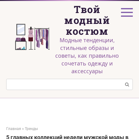
Перейти
Твой
к
контенту
модный
костюм
Модные тенденции,
стильные образы и
советы, как правильно
сочетать одежду и
аксессуары
Поиск:
Главная
»
Тренды
5 главных коллекций недели мужской моды в