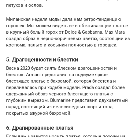
петухов и ослов.
Миланская неделя моды дала нам ретро-тенденцию —
горошек. Мы можем видеть ее в обтягивающем платье
в крупный белый горох от Dolce & Gabbanna. Max Mara
создал образ в черно-коричневых цветах, состоящий из
костюма, пальто и косынки полностью в горошек.
5. Драгоценности и блестки
Весна 2023 будет сиять блеском драгоценностей и
блесток. Armani представил на подиуме яркое
блестящее платье с бахромой, которая блестела и
переливалась при ходьбе модели. Prada создал более
сдержанный образ черного блестящего платья с
глубоким вырезом. Blumarine представил двухцветный
наряд, состоящий из велосипедных шорт и топа,
покрытых ажурной бахромой.
6. Драпированные платья
Если вам нравится носить платья, которые похожи на