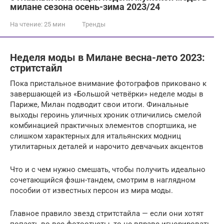
милане сезона осень-зима 2023/24
На чтение:
25 мин
Тренды
Неделя моды в Милане весна-лето 2023:
стритстайл
Пока пристальное внимание фотографов приковано к
завершающей из «Большой четвёрки» неделе моды в
Париже, Милан подводит свои итоги. Финальные
выходы героинь уличных хроник отличились смелой
комбинацией практичных элементов спортшика, не
слишком характерных для итальянских модниц
утилитарных деталей и нарочито девчачьих акцентов
Что и с чем нужно смешать, чтобы получить идеально
сочетающийся фэшн-тандем, смотрим в наглядном
пособии от известных персон из мира моды.
Главное правило звезд стритстайла — если они хотят
попасть во все фотоотчеты, то не вправе игнорировать