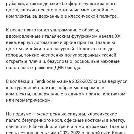
рубашки, а также дерзкие ботфорты-чулки красного
цвета, сложив все это в стильные многослойные
комплекты, выдержанные в классической палитре.
К весне приготовил ультрамодные образы,
вдохновленные итальянским футуризмом начала ХХ
века, вернул логоманию и яркие принты. Главным
цветом линейки стал лазурный. Полоска с ног до
головы, тонкие наслоения полупрозрачных тканей,
открытые плечи и, безусловно, роскошные меховые
пальто как отражение ДНК бренда.
В коллекции Fendi осень-зима 2022-2023 снова вернулся
к натуральной палитре, собрав монохромные
комплекты, выдержанные в едином принте: клетчатом
или геометрическом.
На подиуме — женственные силуэты, классические
пальто безупречного кроя, офисные костюмы в клетку,
свитшоты Fila-Fendi или тренчи в монограммах. Главная
вещь сезона осень-зима 2022-2023 с легкой руки Карла