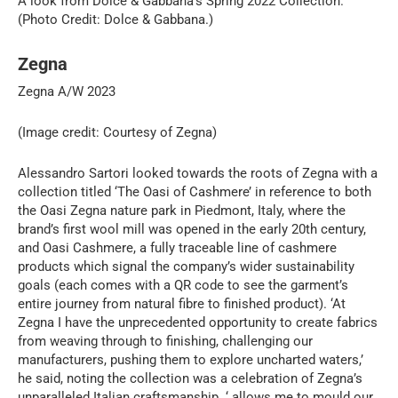
A look from Dolce & Gabbana’s Spring 2022 Collection.
(Photo Credit: Dolce & Gabbana.)
Zegna
Zegna A/W 2023
(Image credit: Courtesy of Zegna)
Alessandro Sartori looked towards the roots of Zegna with a
collection titled ‘The Oasi of Cashmere’ in reference to both
the Oasi Zegna nature park in Piedmont, Italy, where the
brand’s first wool mill was opened in the early 20th century,
and Oasi Cashmere, a fully traceable line of cashmere
products which signal the company’s wider sustainability
goals (each comes with a QR code to see the garment’s
entire journey from natural fibre to finished product). ‘At
Zegna I have the unprecedented opportunity to create fabrics
from weaving through to finishing, challenging our
manufacturers, pushing them to explore uncharted waters,’
he said, noting the collection was a celebration of Zegna’s
unparalleled Italian craftsmanship. ‘ allows me to mould our