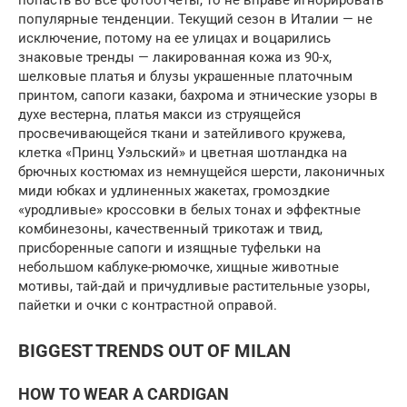
популярные тенденции. Текущий сезон в Италии — не
исключение, потому на ее улицах и воцарились
знаковые тренды — лакированная кожа из 90-х,
шелковые платья и блузы украшенные платочным
принтом, сапоги казаки, бахрома и этнические узоры в
духе вестерна, платья макси из струящейся
просвечивающейся ткани и затейливого кружева,
клетка «Принц Уэльский» и цветная шотландка на
брючных костюмах из немнущейся шерсти, лаконичных
миди юбках и удлиненных жакетах, громоздкие
«уродливые» кроссовки в белых тонах и эффектные
комбинезоны, качественный трикотаж и твид,
присборенные сапоги и изящные туфельки на
небольшом каблуке-рюмочке, хищные животные
мотивы, тай-дай и причудливые растительные узоры,
пайетки и очки с контрастной оправой.
BIGGEST TRENDS OUT OF MILAN
HOW TO WEAR A CARDIGAN