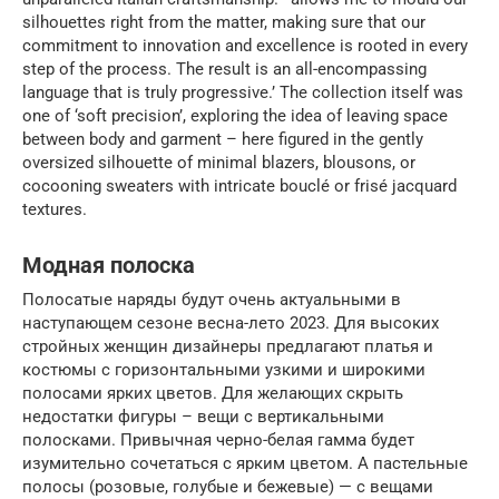
silhouettes right from the matter, making sure that our
commitment to innovation and excellence is rooted in every
step of the process. The result is an all-encompassing
language that is truly progressive.’ The collection itself was
one of ‘soft precision’, exploring the idea of leaving space
between body and garment – here figured in the gently
oversized silhouette of minimal blazers, blousons, or
cocooning sweaters with intricate bouclé or frisé jacquard
textures.
Модная полоска
Полосатые наряды будут очень актуальными в
наступающем сезоне весна-лето 2023. Для высоких
стройных женщин дизайнеры предлагают платья и
костюмы с горизонтальными узкими и широкими
полосами ярких цветов. Для желающих скрыть
недостатки фигуры – вещи с вертикальными
полосками. Привычная черно-белая гамма будет
изумительно сочетаться с ярким цветом. А пастельные
полосы (розовые, голубые и бежевые) — с вещами