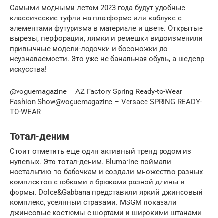
Самыми модными летом 2023 года будут удобные
классические туфли на платформе или каблуке с
элементами футуризма в материале и цвете. Открытые
вырезы, перфорации, лямки и ремешки видоизменили
привычные модели-лодочки и босоножки до
неузнаваемости. Это уже не банальная обувь, а шедевр
искусства!
@voguemagazine – AZ Factory Spring Ready-to-Wear
Fashion Show@voguemagazine – Versace SPRING READY-
TO-WEAR
Тотал-деним
Стоит отметить еще один активный тренд родом из
нулевых. Это тотал-деним. Blumarine поймали
ностальгию по бабочкам и создали множество разных
комплектов с юбками и брюками разной длины и
формы. Dolce&Gabbana представили яркий джинсовый
комплекс, усеянный стразами. MSGM показали
джинсовые костюмы с шортами и широкими штанами