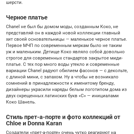
шерсти.
Черное платье
Chanel не был бы домом моды, созданным Коко, не
представляй он в каждой новой коллекции главный
хит своей основательницы — маленькое черное платье.
Первое МЧП по современным меркам было не таким
уж и маленьким. Детище Коко являло собой довольно
строгое для современных стандартов закрытое миди-
платье. С тех пор много воды утекло и современные
вариации Chanel радуют обилием фасонов — с декольте,
с длиной мини, с запахом. Ну а чтобы не возникало
сомнений в принадлежности к именитому бренду,
дизайнеры украсили наряды белым логотипом дома из
двух скрещенных латинских букв «С» — инициалами
Коко Шанель.
Стиль прет-а-порте и фото коллекций от
Chloe и Donna Karan
Создатели «прет-а-порте» очень чутко реагируют на