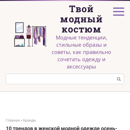
Перейти
Твой
к
контенту
модный
костюм
Модные тенденции,
стильные образы и
советы, как правильно
сочетать одежду и
аксессуары
Поиск:
Главная
»
Бренды
10 трендов в женской модной одежде осень-