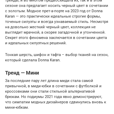
тренды, и во многом предвосхищала их, так и в этом
сезоне она предлагает носить черный цвет в сочетании
с золотым. Модное прет-а-порте на 2023 год от Donna
Karan — это практически идеальные строгие формы,
точеные силуэты и всегда узнаваемый стиль. Несмотря
на довольно жесткий черный цвет, коллекция не
выглядит мрачной, а скорее загадочной и утонченной.
Секрет этого феномена заключается в сочетании цвета
и идеальных силуэтных решений.
Тонкая шерсть, шифон и тафта – выбор тканей на сезон,
который сделала Donna Karan.
Тренд — Мини
За последние пару лет длина миди стала самой
привычной, в миди-юбки в сочетании с футболкой и
кроссовками они стали стильной альтернативой
брюкам. Но подиумы 2021 года явно демонстрируют,
что симпатии модных дизайнеров сдвинулись вновь к
мини-юбкам.