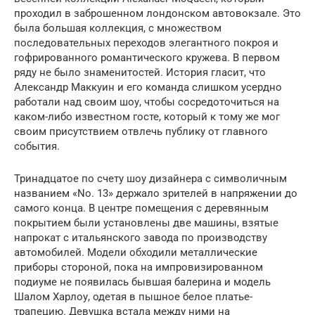
проходил в заброшенном лондонском автовокзале. Это
была большая коллекция, с множеством
последовательных переходов элегантного покроя и
гофрированного романтического кружева. В первом
ряду не было знаменитостей. История гласит, что
Александр Маккуин и его команда слишком усердно
работали над своим шоу, чтобы сосредоточиться на
каком-либо известном госте, который к тому же мог
своим присутствием отвлечь публику от главного
события.
Тринадцатое по счету шоу дизайнера с символичным
названием «No. 13» держало зрителей в напряжении до
самого конца. В центре помещения с деревянным
покрытием были установлены две машины, взятые
напрокат с итальянского завода по производству
автомобилей. Модели обходили металлические
приборы стороной, пока на импровизированном
подиуме не появилась бывшая балерина и модель
Шалом Харлоу, одетая в пышное белое платье-
трапецию. Девушка встала между ними на