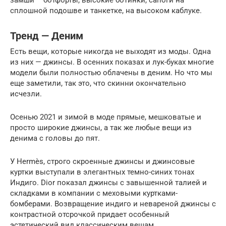
сплошной подошве и танкетке, на высоком каблуке.
Тренд — Деним
Есть вещи, которые никогда не выходят из моды. Одна
из них — джинсы. В осенних показах и лук-буках многие
модели были полностью облачены в деним. Но что мы
еще заметили, так это, что скинни окончательно
исчезли.
Осенью 2021 и зимой в моде прямые, мешковатые и
просто широкие джинсы, а так же любые вещи из
денима с головы до пят.
У Hermès, строго скроенные джинсы и джинсовые
куртки выступали в элегантных темно-синих тонах
Индиго. Dior показал джинсы с завышенной талией и
складками в компании с меховыми куртками-
бомберами. Возвращение индиго и невареной джинсы с
контрастной отсрочкой придает особенный
эстетический вид классическим вещам.