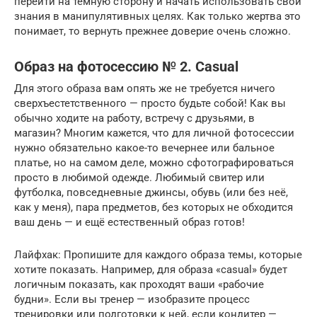
перейти на темную сторону и начать использовать свои
знания в манипулятивных целях. Как только жертва это
понимает, то вернуть прежнее доверие очень сложно.
Образ на фотосессию № 2. Casual
Для этого образа вам опять же не требуется ничего
сверхъестетственного — просто будьте собой! Как вы
обычно ходите на работу, встречу с друзьями, в
магазин? Многим кажется, что для личной фотосессии
нужно обязательно какое-то вечернее или бальное
платье, но на самом деле, можно сфотографироваться
просто в любимой одежде. Любимый свитер или
футболка, повседневные джинсы, обувь (или без неё,
как у меня), пара предметов, без которых не обходится
ваш день — и ещё естественный образ готов!
Лайфхак: Пропишите для каждого образа темы, которые
хотите показать. Например, для образа «сasual» будет
логичным показать, как проходят ваши «рабочие
будни». Если вы тренер — изобразите процесс
тренировки или подготовки к ней, если кондитер —