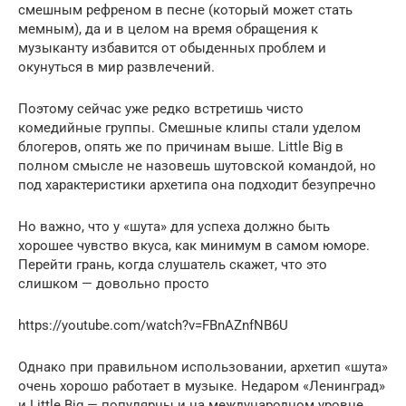
смешным рефреном в песне (который может стать
мемным), да и в целом на время обращения к
музыканту избавится от обыденных проблем и
окунуться в мир развлечений.
Поэтому сейчас уже редко встретишь чисто
комедийные группы. Смешные клипы стали уделом
блогеров, опять же по причинам выше. Little Big в
полном смысле не назовешь шутовской командой, но
под характеристики архетипа она подходит безупречно
Но важно, что у «шута» для успеха должно быть
хорошее чувство вкуса, как минимум в самом юморе.
Перейти грань, когда слушатель скажет, что это
слишком — довольно просто
https://youtube.com/watch?v=FBnAZnfNB6U
Однако при правильном использовании, архетип «шута»
очень хорошо работает в музыке. Недаром «Ленинград»
и Little Big — популярны и на международном уровне.