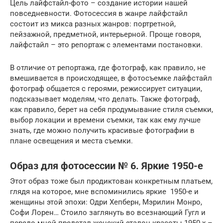
Цель лайфстайл-фото – создание истории нашей
повседневности. Фотосессия в жанре лайфстайл
состоит из микса разных жанров: портретной,
пейзажной, предметной, интерьерной. Проще говоря,
лайфстайл – это репортаж с элементами постановки.
В отличие от репортажа, где фотограф, как правило, не
вмешивается в происходящее, в фотосъемке лайфстайл
фотограф общается с героями, режиссирует ситуации,
подсказывает моделям, что делать. Также фотограф,
как правило, берет на себя продумывание стиля съемки,
выбор локации и времени съемки, так как ему лучше
знать, где можно получить красивые фотографии в
плане освещения и места съемки.
Образ для фотосессии № 6. Яркие 1950-е
Этот образ тоже был продиктован конкретным платьем,
глядя на которое, мне вспоминились яркие 1950-е и
женщины этой эпохи: Одри Хепберн, Мэрилин Монро,
Софи Лорен… Стоило заглянуть во всезнающий Гугл и
передо мной предстал женский эталон красоты 1950-х –