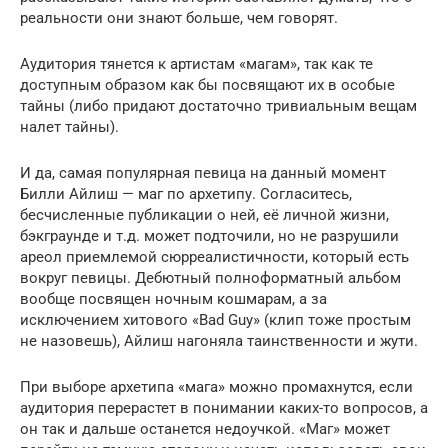
реальности они знают больше, чем говорят.
Аудитория тянется к артистам «магам», так как те
доступным образом как бы посвящают их в особые
тайны (либо придают достаточно тривиальным вещам
налет тайны).
И да, самая популярная певица на данный момент
Билли Айлиш — маг по архетипу. Согласитесь,
бесчисленные публикации о ней, её личной жизни,
бэкграунде и т.д. может подточили, но не разрушили
ареол приемлемой сюрреалистичности, который есть
вокруг певицы. Дебютный полноформатный альбом
вообще посвящен ночным кошмарам, а за
исключением хитового «Bad Guy» (клип тоже простым
не назовешь), Айлиш нагоняла таинственности и жути.
При выборе архетипа «мага» можно промахнутся, если
аудитория перерастет в понимании каких-то вопросов, а
он так и дальше останется недоучкой. «Маг» может