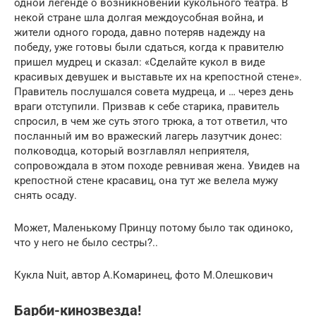
одной легенде о возникновении кукольного театра. В
некой стране шла долгая междоусобная война, и
жители одного города, давно потеряв надежду на
победу, уже готовы были сдаться, когда к правителю
пришел мудрец и сказал: «Сделайте кукол в виде
красивых девушек и выставьте их на крепостной стене».
Правитель послушался совета мудреца, и … через день
враги отступили. Призвав к себе старика, правитель
спросил, в чем же суть этого трюка, а тот ответил, что
посланный им во вражеский лагерь лазутчик донес:
полководца, который возглавлял неприятеля,
сопровождала в этом походе ревнивая жена. Увидев на
крепостной стене красавиц, она тут же велела мужу
снять осаду.
Может, Маленькому Принцу потому было так одиноко,
что у него не было сестры?..
Кукла Nuit, автор А.Комаринец, фото М.Олешкович
Барби-кинозвезда!