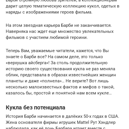
Барби огромную любовь зрителей, а коллекционерам
дарит целую тематическую коллекцию кукол, одетых в
наряды с изображениями героев фильма.
На этом звездная карьера Барби не заканчивается.
Наверняка нас ждет еще множество увлекательных
фильмов с участием любимой героини.
Теперь Вам, уважаемые читатели, кажется, что Вы
знаете о Барби все? На самом деле, это только
«верхушка айсберга»! За столь продолжительную
историю своего существования кукла не раз меняла
облик, представала в образах известнейших женщин
планеты и даже «полнела»… Не верите? Вот лишь
несколько малоизвестных фактов и мифов о такой,
казалось бы, простой и понятной нам всем кукле…
Кукла без потенциала
История Барби начинается в далёких 50-х годах в США.
Жена основателя фирмы игрушек Mattel Рут Хэндлер
наблюдала, как её дочь Барбара играет вместе с