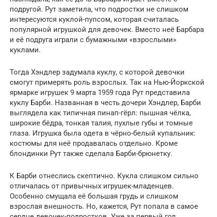
подругой. Рут заметила, что подростки не слишком
интересуются куклой-пупсом, которая считалась
популярной игрушкой для девочек. Вместо неё Барбара
и её подруга играли с бумажными «взрослыми»
куклами.
Тогда Хэндлер задумала куклу, с которой девочки
смогут примерять роль взрослых. Так на Нью-Йоркской
ярмарке игрушек 9 марта 1959 года Рут представила
куклу Барби. Названная в честь дочери Хэндлер, Барби
выглядела как типичная пинап-гёрл: пышная чёлка,
широкие бёдра, тонкая талия, пухлые губы и томные
глаза. Игрушка была одета в чёрно-белый купальник:
костюмы для неё продавалась отдельно. Кроме
блондинки Рут также сделала Барби-брюнетку.
К Барби отнеслись скептично. Кукла слишком сильно
отличалась от привычных игрушек-младенцев.
Особенно смущала её большая грудь и слишком
взрослая внешность. Но, кажется, Рут попала в самое
сердце девочек-подростков. Уже за первый год