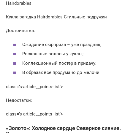
Hairdorables.
Кукла-загадка Hairdorables Стильные подружки
Достоинства:
Ожидание сюрприза – уже праздник;
Роскошные волосы у куклы;
Коллекционный постер в придачу;
В образах все продумано до мелочи.
class=’s-article__points-list’>
Недостатки:
class=’s-article__points-list’>
«Золото»: Холодное сердце Северное сияние.