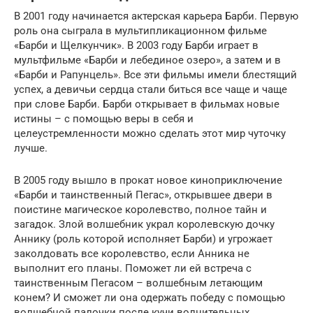
В 2001 году начинается актерская карьера Барби. Первую
роль она сыграла в мультипликационном фильме
«Барби и Щелкунчик». В 2003 году Барби играет в
мультфильме «Барби и лебединое озеро», а затем и в
«Барби и Рапунцель». Все эти фильмы имели блестящий
успех, а девичьи сердца стали биться все чаще и чаще
при слове Барби. Барби открывает в фильмах новые
истины – с помощью веры в себя и
целеустремленности можно сделать этот мир чуточку
лучше.
В 2005 году вышло в прокат новое киноприключение
«Барби и таинственный Пегас», открывшее двери в
поистине магическое королевство, полное тайн и
загадок. Злой волшебник украл королевскую дочку
Аннику (роль которой исполняет Барби) и угрожает
заколдовать все королевство, если Анника не
выполнит его планы. Поможет ли ей встреча с
таинственным Пегасом – волшебным летающим
конем? И сможет ли она одержать победу с помощью
волшебной палочки после кучи волнительных