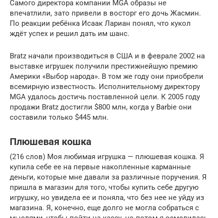
Самого директора компании MGA образы не
впечатлили, зато привели в восторг его дочь Жасмин.
По реакции ребёнка Исаак Лариан понял, что кукол
ждёт успех и решил дать им шанс.
Bratz начали производиться в США и в феврале 2002 на
выставке игрушек получили престижнейшую премию
Америки «Выбор народа». В том же году они приобрели
всемирную известность. Исполнительному директору
MGA удалось достичь поставленной цели. К 2005 году
продажи Bratz достигли $800 млн, когда у Barbie они
составили только $445 млн.
Плюшевая кошка
(216 слов) Моя любимая игрушка — плюшевая кошка. Я
купила себе ее на первые накопленные карманные
деньги, которые мне давали за различные поручения. Я
пришла в магазин для того, чтобы купить себе другую
игрушку, но увидела ее и поняла, что без нее не уйду из
магазина. Я, конечно, еще долго не могла собраться с
мыслями, чтобы пойти на кассу, но потом я осмелилась