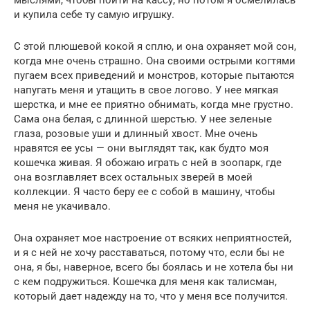
и купила себе ту самую игрушку.
С этой плюшевой кокой я сплю, и она охраняет мой сон,
когда мне очень страшно. Она своими острыми когтями
пугаем всех приведений и монстров, которые пытаются
напугать меня и утащить в свое логово. У нее мягкая
шерстка, и мне ее приятно обнимать, когда мне грустно.
Сама она белая, с длинной шерстью. У нее зеленые
глаза, розовые уши и длинный хвост. Мне очень
нравятся ее усы — они выглядят так, как будто моя
кошечка живая. Я обожаю играть с ней в зоопарк, где
она возглавляет всех остальных зверей в моей
коллекции. Я часто беру ее с собой в машину, чтобы
меня не укачивало.
Она охраняет мое настроение от всяких неприятностей,
и я с ней не хочу расставаться, потому что, если бы не
она, я бы, наверное, всего бы боялась и не хотела бы ни
с кем подружиться. Кошечка для меня как талисман,
который дает надежду на то, что у меня все получится.