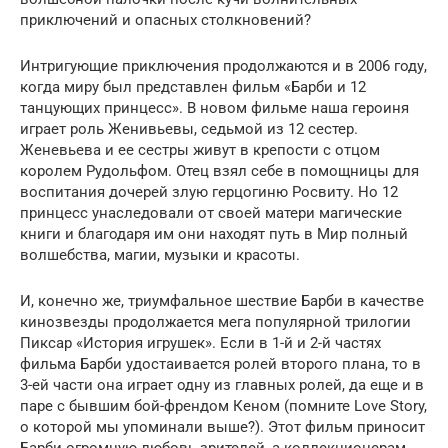
приключений и опасных столкновений?
Интригующие приключения продолжаются и в 2006 году,
когда миру был представлен фильм «Барби и 12
танцующих принцесс». В новом фильме наша героиня
играет роль Женивьевы, седьмой из 12 сестер.
Женевьева и ее сестры живут в крепости с отцом
королем Рудольфом. Отец взял себе в помощницы для
воспитания дочерей злую герцогиню Росвиту. Но 12
принцесс унаследовали от своей матери магические
книги и благодаря им они находят путь в Мир полный
волшебства, магии, музыки и красоты.
И, конечно же, триумфальное шествие Барби в качестве
кинозвезды продолжается мега популярной трилогии
Пиксар «История игрушек». Если в 1-й и 2-й частях
фильма Барби удостаивается ролей второго плана, то в
3-ей части она играет одну из главных ролей, да еще и в
паре с бывшим бой-френдом Кеном (помните Love Story,
о которой мы упоминали выше?). Этот фильм приносит