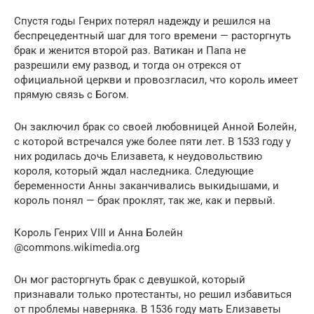
Спустя годы Генрих потерял надежду и решился на
беспрецедентный шаг для того времени — расторгнуть
брак и женится второй раз. Ватикан и Папа не
разрешили ему развод, и тогда он отрекся от
официальной церкви и провозгласил, что король имеет
прямую связь с Богом.
Он заключил брак со своей любовницей Анной Болейн,
с которой встречался уже более пяти лет. В 1533 году у
них родилась дочь Елизавета, к неудовольствию
короля, который ждал наследника. Следующие
беременности Анны заканчивались выкидышами, и
король понял — брак проклят, так же, как и первый.
Король Генрих VIII и Анна Болейн
@commons.wikimedia.org
Он мог расторгнуть брак с девушкой, который
признавали только протестанты, но решил избавиться
от проблемы наверняка. В 1536 году мать Елизаветы