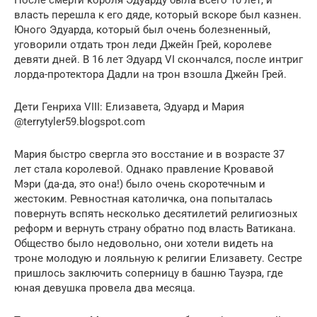
власть перешла к его дяде, который вскоре был казнен.
Юного Эдуарда, который был очень болезненный,
уговорили отдать трон леди Джейн Грей, королеве
девяти дней. В 16 лет Эдуард VI скончался, после интриг
лорда-протектора Дадли на трон взошла Джейн Грей.
Дети Генриха VIII: Елизавета, Эдуард и Мария
@terrytyler59.blogspot.com
Мария быстро свергла это восстание и в возрасте 37
лет стала королевой. Однако правление Кровавой
Мэри (да-да, это она!) было очень скоротечным и
жестоким. Ревностная католичка, она попыталась
повернуть вспять несколько десятилетий религиозных
реформ и вернуть страну обратно под власть Ватикана.
Общество было недовольно, они хотели видеть на
троне молодую и лояльную к религии Елизавету. Сестре
пришлось заключить соперницу в башню Тауэра, где
юная девушка провела два месяца.