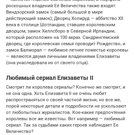
роскошных владений Её Величества также входят:
Виндзорский замок (самый большой в мире
действующий замок); Дворец Холируд — аббатство XII
века в столице Шотландии, ставшее королевским
дворцом; замок Хиллсборо в Северной Ирландии,
который расположен на 100 акрах. Сандрингемский
дворец, где королевская семья проводит Рождество, и
замок Балморал — любимое летнее поместье королевы
— являются двумя личными владениями Елизаветы
(она унаследовала их от своего отца).
Любимый сериал Елизаветы II
Смотрит ли королева сериалы? Конечно же смотрит, и
не она одна. Хоть Елизавета II не очень любит
распространяться о своей частной жизни, но все же,
порой некоторые детали и подробности не ускользают
от любопытных журналистов. Кое-какие предпочтения
королевы все же известны. Вот например — любимый
сериал. Так за судьбами каких героев наблюдает Ее
Величество?