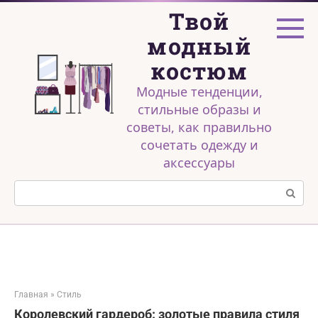
Перейти
Твой
к
контенту
модный
костюм
Модные тенденции,
стильные образы и
советы, как правильно
сочетать одежду и
аксессуары
Поиск:
Главная
»
Стиль
Королевский гардероб: золотые правила стиля