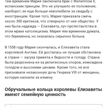
Тем временем Мария заключила брак с Филиппом II,
испанским принцем. Это не улучшило ее положение,
наоборот, ее еще больше невзлюбили за свадьбу с
иностранцем. Кроме того, Мария приказала сжечь
около 300 еретиков, что отвернуло от нее общество. У
них была надежда — Елизавета, луч протестантства в
этом мраке католицизма. Мария тем временем думала,
что беременна, но оказалась серьезно больна.
В 1558 году Мария скончалась, и Елизавета стала
королевой Англии. Ей досталась не лучшая обстановка
в стране — засуха привела к бедности и голоду. Страна
была разрознена из-за религиозных споров, измождена
голодом и высокими ценами. Кроме того, не все
признавали незаконную дочь Генриха VIII от женщины,
которую казнили за измену.
Обручальные кольца королевы Елизаветы
имеют семейную ценность