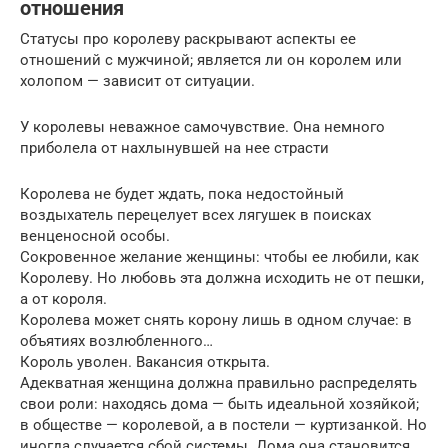
отношения
Статусы про королеву раскрывают аспекты ее
отношений с мужчиной; является ли он королем или
холопом — зависит от ситуации.
У королевы неважное самочувствие. Она немного
приболела от нахлынувшей на нее страсти
Королева не будет ждать, пока недостойный
воздыхатель перецелует всех лягушек в поисках
венценосной особы.
Сокровенное желание женщины: чтобы ее любили, как
Королеву. Но любовь эта должна исходить не от пешки,
а от короля.
Королева может снять корону лишь в одном случае: в
объятиях возлюбленного…
Король уволен. Вакансия открыта.
Адекватная женщина должна правильно распределять
свои роли: находясь дома — быть идеальной хозяйкой;
в обществе — королевой, а в постели — куртизанкой. Но
иногда случается сбой системы. Дома она становится