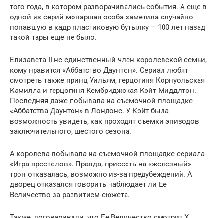
того года, в котором разворачивались события. А еще в
одной из серий монаршая особа заметила случайно
попавшую в кадр пластиковую бутылку – 100 лет назад
такой тары еще не было.
Елизавета II не единственный член королевской семьи,
кому нравится «Аббатство Даунтон». Сериал любят
смотреть также принц Уильям, герцогиня Корнуольская
Камилла и герцогиня Кембриджская Кэйт Миддлтон.
Последняя даже побывала на съемочной площадке
«Аббатства Даунтон» в Лондоне. У Кэйт была
возможность увидеть, как проходят съемки эпизодов
заключительного, шестого сезона.
А королева побывала на съемочной площадке сериала
«Игра престолов». Правда, присесть на «железный»
трон отказалась, возможно из-за предубеждений. А
дворец отказался говорить наблюдает ли Ее
Величество за развитием сюжета.
Также, поговаривали, что Ее Величество смотрит X