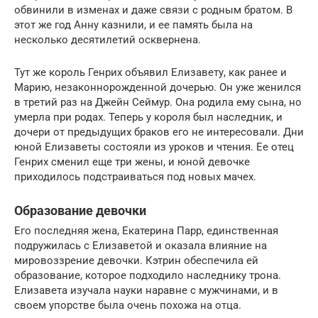
обвинили в изменах и даже связи с родным братом. В
этот же год Анну казнили, и ее память была на
несколько десятилетий осквернена.
Тут же король Генрих объявил Елизавету, как ранее и
Марию, незаконнорожденной дочерью. Он уже женился
в третий раз на Джейн Сеймур. Она родила ему сына, но
умерла при родах. Теперь у короля был наследник, и
дочери от предыдущих браков его не интересовали. Дни
юной Елизаветы состояли из уроков и чтения. Ее отец
Генрих сменил еще три жены, и юной девочке
приходилось подстраиваться под новых мачех.
Образование девочки
Его последняя жена, Екатерина Парр, единственная
подружилась с Елизаветой и оказала влияние на
мировоззрение девочки. Кэтрин обеспечила ей
образование, которое подходило наследнику трона.
Елизавета изучала науки наравне с мужчинами, и в
своем упорстве была очень похожа на отца.