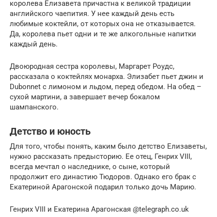
королева Елизавета причастна к великой традиции
английского чаепития. У нее каждый день есть
любимые коктейли, от которых она не отказывается.
Да, королева пьет одни и те же алкогольные напитки
каждый день.
Двоюродная сестра королевы, Маргарет Роудс,
рассказала о коктейлях монарха. Элизабет пьет джин и
Dubonnet с лимоном и льдом, перед обедом. На обед –
сухой мартини, а завершает вечер бокалом
шампанского.
Детство и юность
Для того, чтобы понять, каким было детство Елизаветы,
нужно рассказать предысторию. Ее отец, Генрих VIII,
всегда мечтал о наследнике, о сыне, который
продолжит его династию Тюдоров. Однако его брак с
Екатериной Арагонской подарил только дочь Марию.
Генрих VIII и Екатерина Арагонская @telegraph.co.uk