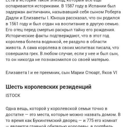
оспаривается историками. В 1587 году в Испании был
задержан англичанин, называвший себя сыном Роберта
Дадли и Елизаветы I. Юноша рассказал, что он родился
в 1561 году и был отдан на воспитание в другую семью.
Его отец перед смертью раскрыл тайну его рождения.
Исторические факты подтверждают, что в этот год
королева болела водянкой, ее раздуло в области
живота. А сама королева в своих молитвах писала, что
совершила грех. В любом случае, если у нее и был сын,
то он никогда не познакомился со своей матерью.
Елизавета I и ее преемник, сын Марии Стюарт, Яков VI
Шесть королевских резиденций
ISTOCK
Одна вещь, которой у королевской семьи точно в
достатке — это места, которые можно назвать домом. В
то время как Букингемский дворец — и 775 его комнат
— является главной обителью королевы, в портфель