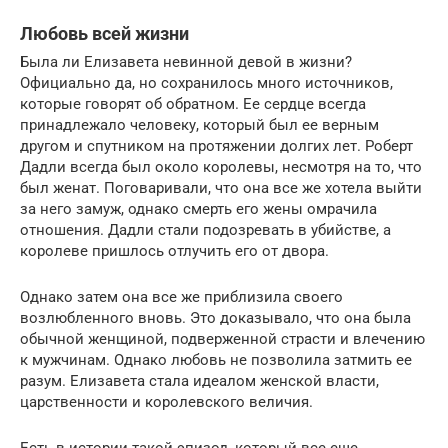
Любовь всей жизни
Была ли Елизавета невинной девой в жизни?
Официально да, но сохранилось много источников,
которые говорят об обратном. Ее сердце всегда
принадлежало человеку, который был ее верным
другом и спутником на протяжении долгих лет. Роберт
Дадли всегда был около королевы, несмотря на то, что
был женат. Поговаривали, что она все же хотела выйти
за него замуж, однако смерть его жены омрачила
отношения. Дадли стали подозревать в убийстве, а
королеве пришлось отлучить его от двора.
Однако затем она все же приблизила своего
возлюбленного вновь. Это доказывало, что она была
обычной женщиной, подверженной страсти и влечению
к мужчинам. Однако любовь не позволила затмить ее
разум. Елизавета стала идеалом женской власти,
царственности и королевского величия.
Есть в истории такой эпизод, который все еще