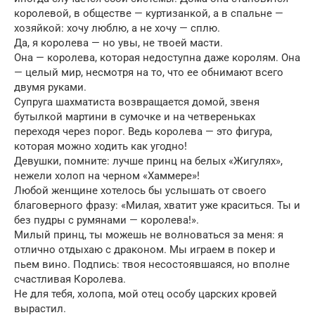
королевой, в обществе — куртизанкой, а в спальне —
хозяйкой: хочу люблю, а не хочу — сплю.
Да, я королева — но увы, не твоей масти.
Она — королева, которая недоступна даже королям. Она
— целый мир, несмотря на то, что ее обнимают всего
двумя руками.
Супруга шахматиста возвращается домой, звеня
бутылкой мартини в сумочке и на четвереньках
переходя через порог. Ведь королева — это фигура,
которая можно ходить как угодно!
Девушки, помните: лучше принц на белых «Жигулях»,
нежели холоп на черном «Хаммере»!
Любой женщине хотелось бы услышать от своего
благоверного фразу: «Милая, хватит уже краситься. Ты и
без пудры с румянами — королева!».
Милый принц, ты можешь не волноваться за меня: я
отлично отдыхаю с драконом. Мы играем в покер и
пьем вино. Подпись: твоя несостоявшаяся, но вполне
счастливая Королева.
Не для тебя, холопа, мой отец особу царских кровей
вырастил.