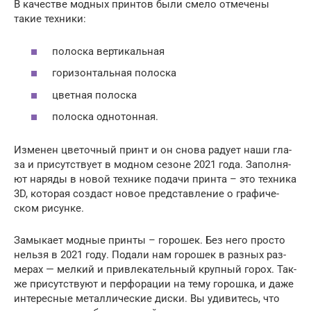
В каче­стве мод­ных прин­тов были сме­ло отме­че­ны
такие техники:
полос­ка вертикальная
гори­зон­таль­ная полоска
цвет­ная полоска
полос­ка однотонная.
Изме­нен цве­точ­ный принт и он сно­ва раду­ет наши гла­
за и при­сут­ству­ет в мод­ном сезоне 2021 года. Запол­ня­
ют наря­ды в новой тех­ни­ке пода­чи прин­та – это тех­ни­ка
3D, кото­рая создаст новое пред­став­ле­ние о гра­фи­че­
ском рисунке.
Замы­ка­ет мод­ные прин­ты – горо­шек. Без него про­сто
нель­зя в 2021 году. Пода­ли нам горо­шек в раз­ных раз­
ме­рах — мел­кий и при­вле­ка­тель­ный круп­ный горох. Так­
же при­сут­ству­ют и пер­фо­ра­ции на тему горош­ка, и даже
инте­рес­ные метал­ли­че­ские дис­ки. Вы уди­ви­тесь, что