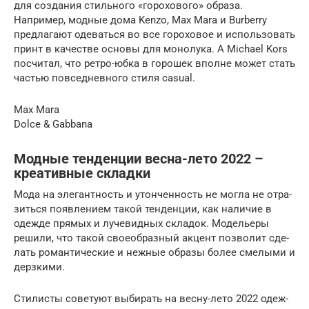
для создания стильного «горохового» образа.
Например, модные дома Kenzo, Max Mara и Burberry
предлагают одеваться во все гороховое и использовать
принт в качестве основы для монолука. А Michael Kors
посчитал, что ретро-юбка в горошек вполне может стать
частью повседневного стиля casual.
Max Mara
Dolce & Gabbana
Модные тенденции весна-лето 2022 –
креативные складки
Мода на эле­гант­ность и утон­чен­ность не мог­ла не отра­
зить­ся появ­ле­ни­ем такой тен­ден­ции, как нали­чие в
одеж­де пря­мых и луче­вид­ных скла­док. Моде­лье­ры
реши­ли, что такой свое­об­раз­ный акцент поз­во­лит сде­
лать роман­ти­че­ские и неж­ные обра­зы более сме­лы­ми и
дерзкими.
Сти­ли­сты сове­ту­ют выби­рать на вес­ну-лето 2022 одеж­