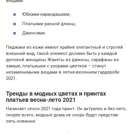
вещами:
Юбками-карандашами;
Платьями разной длины;
Джинсами.
Пиджаки из кожи имеют крайне элегантный и строгий
внешний вид, такой элемент должен быть у каждой
деловой женщины Жакеты из джинсы, сарафаны из
замши, платьишки с узорами цветков – станут
незаменимыми вещами в летне-весеннем гардеробе
2021.
Тренды в модных цветах и принтах
платьев весна-лето 2021
Начи­на­ет сезон 2021 года принт. Он актуа­лен и без него,
ско­рее все­го, мод­ные дома не ско­ро будут пред­став­
лять новинки.