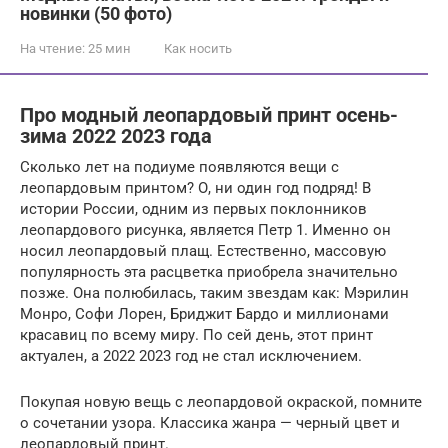
новинки (50 фото)
На чтение:
25 мин
Как носить
Про модный леопардовый принт осень-
зима 2022 2023 года
Сколько лет на подиуме появляются вещи с
леопардовым принтом? О, ни один год подряд! В
истории России, одним из первых поклонников
леопардового рисунка, является Петр 1. Именно он
носил леопардовый плащ. Естественно, массовую
популярность эта расцветка приобрела значительно
позже. Она полюбилась, таким звездам как: Мэрилин
Монро, Софи Лорен, Бриджит Бардо и миллионами
красавиц по всему миру. По сей день, этот принт
актуален, а 2022 2023 год не стал исключением.
Покупая новую вещь с леопардовой окраской, помните
о сочетании узора. Классика жанра — черный цвет и
леопардовый принт.