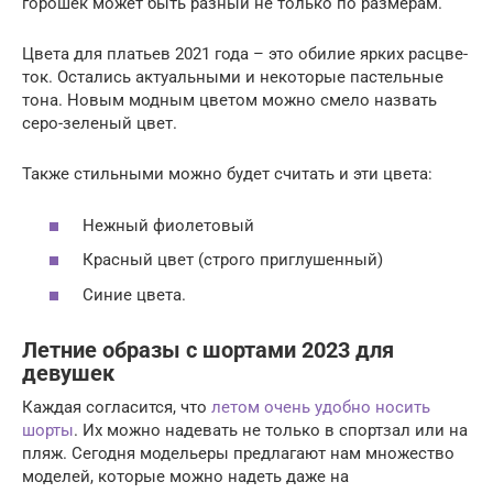
горо­шек может быть раз­ный не толь­ко по размерам.
Цве­та для пла­тьев 2021 года – это оби­лие ярких рас­цве­
ток. Оста­лись акту­аль­ны­ми и неко­то­рые пастель­ные
тона. Новым мод­ным цве­том мож­но сме­ло назвать
серо-зеле­ный цвет.
Так­же стиль­ны­ми мож­но будет счи­тать и эти цвета:
Неж­ный фиолетовый
Крас­ный цвет (стро­го приглушенный)
Синие цве­та.
Летние образы с шортами 2023 для
девушек
Каждая согласится, что
летом очень удобно носить
шорты
. Их можно надевать не только в спортзал или на
пляж. Сегодня модельеры предлагают нам множество
моделей, которые можно надеть даже на