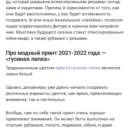
ду, кото­рая укра­ше­на все­воз­мож­ны­ми рюша­ми, склад­
ка­ми и защи­па­ми. При­чем, в зави­си­мо­сти от того, как
они будут рас­по­ло­же­ны, у вас будет воз­мож­ность
созда­вать те или иные визу­аль­ные «лазей­ки», поз­во­ля­
ю­щие кор­рек­ти­ро­вать фигу­ру в нуж­ном вам направ­ле­
нии. Must-have буду­ще­го сезо­на ста­нут плис­си­ро­ван­ные
юбки-миди, а так­же рубаш­ки с рюшами.
Про модный принт 2021-2022 года —
«гусиная лапка»
Традиционным цветом
принта гусиная лапка
является
черно-белый
Однако, дизайнеры уже давно начали создавать
различные варианты цветов, как ярких, привлекающих
внимание, так и пастельных
Вообще, сам по себе такой принт очень хорошо
привлекает внимание. Он может быть выполнен на
платьях, рубашках, пальто, пиджаках, юбках, и даже