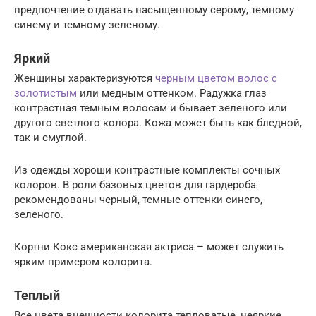
предпочтение отдавать насыщенному серому, темному
синему и темному зеленому.
Яркий
Женщины характеризуются
черным цветом волос с
золотистым
или медным оттенком. Радужка глаз
контрастная темным волосам и бывает зеленого или
другого светлого колора. Кожа может быть как бледной,
так и смуглой.
Из одежды хороши контрастные комплекты сочных
колоров. В роли базовых цветов для гардероба
рекомендованы черный, темные оттенки синего,
зеленого.
Кортни Кокс американская актриса – может служить
ярким примером колорита.
Теплый
Все цвета внешности колорита тепловатые, неяркие.