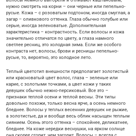
нужно смотреть на корни – они черные или пепельно-
русые. Кожа – с розоватым подтоном, иногда смуглая, а
загар – оливкового оттенка. Глаза обычно голубые или
серые, иногда зеленоватые. Дополнительная
характеристика – контрастность. Если волосы и кожа
значительно отличатся по цвету, а глаза намного
светлее ресниц, это холодная зима. Если же особого
контраста нет, волосы, брови и ресницы пепельно-
русые, то, вероятно, это холодное лето.
Теплый цветотип внешности предполагает золотистый
или красноватый цвет волос, глаза – зеленые или
карие, с золотыми точками, а цвет кожи у таких
девушек обычно нежно-персиковый. Все это –
признаки теплой осени и теплой весны. Эти типы
довольно похожи, только весна ярче, а осень немного
бледнее. Волосы у теплых весенних девушек не рыжие,
а золотистые, да и вообще весь облик насыщен теплым
сиянием. Осень этого оттенка – спокойнее, деликатнее,
бледнее. На коже нередки веснушки, на ярком солнце
она скорее сгорит, чем загорит. Волосы – всегда с