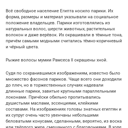
Всё свободное население Египта носило парики. Их
форма, размеры и материал указывали на социальное
положение владельцев. Парики изготовлялись из
натуральных волос, шерсти животных, растительных
волокон и даже верёвок. Их окрашивали в тёмные тона,
причём самыми модными считались тёмно-коричневый
и чёрный цвета.
Рыжие волосы мумии Рамсеса II окрашены хной.
Судя по сохранившимся изображениям, известно было
множество фасонов париков. Чаще всего они доходили
до плеч, но в торжественных случаях надевали
длинные парики, завитые крупными параллельными
локонами. Причёски обильно пропитывались
душистыми маслами, эссенциями, клейкими
составами. На изображениях головы знатных египтян и
их супруг очень часто увенчаны небольшими
беловатыми конусами, сделанными, вероятно, из воска
или твёрдого жира, смешанного с благовониями. В ходе