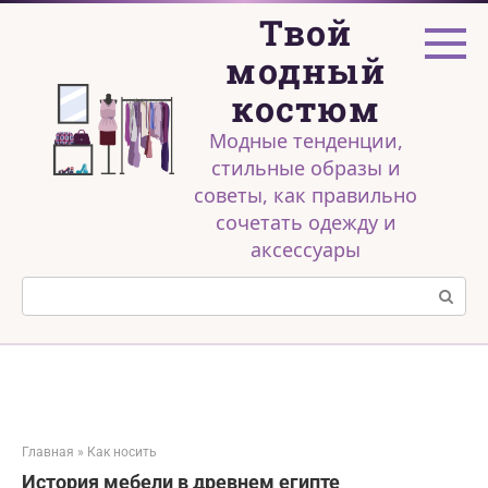
Перейти
Твой
к
контенту
модный
костюм
Модные тенденции,
стильные образы и
советы, как правильно
сочетать одежду и
аксессуары
Поиск:
Главная
»
Как носить
История мебели в древнем египте