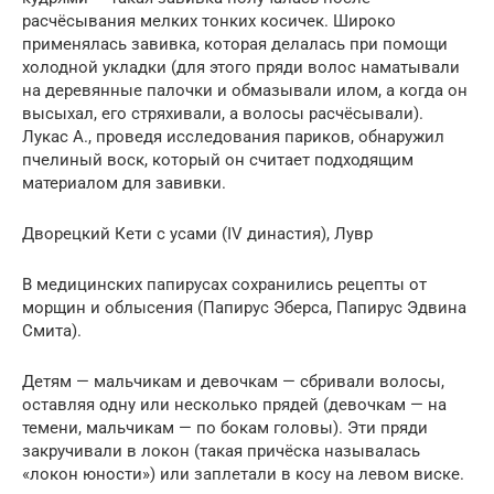
расчёсывания мелких тонких косичек. Широко
применялась завивка, которая делалась при помощи
холодной укладки (для этого пряди волос наматывали
на деревянные палочки и обмазывали илом, а когда он
высыхал, его стряхивали, а волосы расчёсывали).
Лукас А., проведя исследования париков, обнаружил
пчелиный воск, который он считает подходящим
материалом для завивки.
Дворецкий Кети с усами (IV династия), Лувр
В медицинских папирусах сохранились рецепты от
морщин и облысения (Папирус Эберса, Папирус Эдвина
Смита).
Детям — мальчикам и девочкам — сбривали волосы,
оставляя одну или несколько прядей (девочкам — на
темени, мальчикам — по бокам головы). Эти пряди
закручивали в локон (такая причёска называлась
«локон юности») или заплетали в косу на левом виске.