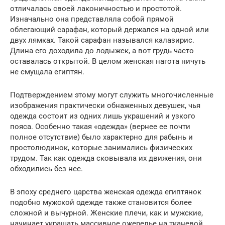
отличалась своей лаконичностью и простотой.
Изначально она представляла собой прямой
облегающий сарафан, который держался на одной или
двух лямках. Такой сарафан назывался калазирис.
Длина его доходила до лодыжек, а вот грудь часто
оставалась открытой. В целом женская нагота ничуть
не смущала египтян.
Подтверждением этому могут служить многочисленные
изображения практически обнаженных девушек, чья
одежда состоит из одних лишь украшений и узкого
пояса. Особенно такая «одежда» (вернее ее почти
полное отсутствие) было характерно для рабынь и
простолюдинок, которые занимались физических
трудом. Так как одежда сковывала их движения, они
обходились без нее.
В эпоху среднего царства женская одежда египтянок
подобно мужской одежде также становится более
сложной и вычурной. Женские плечи, как и мужские,
начинает украшать массивное ожерелье на тканевой