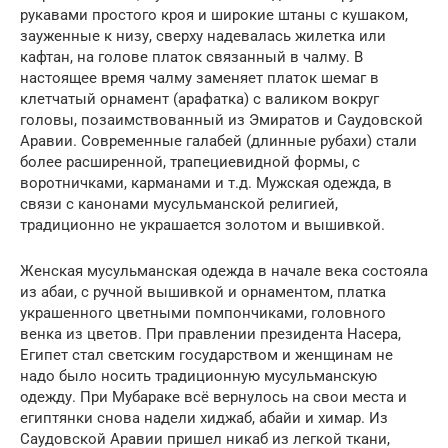
рукавами простого кроя и широкие штаны с кушаком,
зауженные к низу, сверху надевалась жилетка или
кафтан, на голове платок связанный в чалму. В
настоящее время чалму заменяет платок шемаг в
клетчатый орнамент (арафатка) с валиком вокруг
головы, позаимствованный из Эмиратов и Саудовской
Аравии. Современные галабей (длинные рубахи) стали
более расширенной, трапециевидной формы, с
воротничками, карманами и т.д. Мужская одежда, в
связи с канонами мусульманской религией,
традиционно не украшается золотом и вышивкой.
Женская мусульманская одежда в начале века состояла
из абаи, с ручной вышивкой и орнаментом, платка
украшенного цветными помпончиками, головного
венка из цветов. При правлении президента Насера,
Египет стал светским государством и женщинам не
надо было носить традиционную мусульманскую
одежду. При Мубараке всё вернулось на свои места и
египтянки снова надели хиджаб, абайи и химар. Из
Саудовской Аравии пришел никаб из легкой ткани,