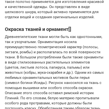
такое полотно применяется для изготовления красивой
и качественной одежды. Он представлен в виде
шелкового шнура, который активно применяется для
отделки вещей и создания оригинальных изделий.
Окраска тканей и орнамент[]
Древнеегипетские ткани могли быть как однотонными,
так и узорчатыми. Орнаментация носила
преимущественно геометрический характер (полосы,
зигзаги, ромбы) и располагалась по всей поверхности
ткани. В большом употреблении были также орнаменты
в виде стилизованных растительных элементов
(цветов, листьев лотоса, папируса, пальмы) или
животных (кобры, жука-скарабея и др.). Одним из самых
любимых орнаментальных мотивов были перья
(символ богини Исиды). Рисунок наносился на ткань с
помощью вышивки или особого способа окраски.
Описание этого способа оставил римский историк
Плиний. По его словам, белую материю пропитывали
особого рода протравами, которые должны были
поглощать краску. Обработанная таким образом ткань