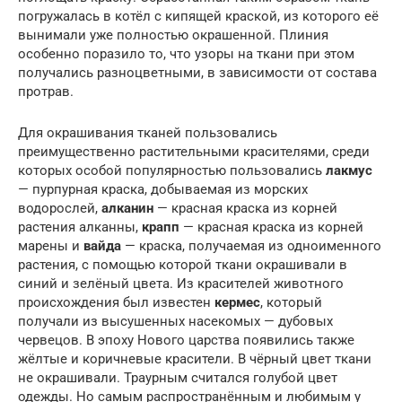
погружалась в котёл с кипящей краской, из которого её
вынимали уже полностью окрашенной. Плиния
особенно поразило то, что узоры на ткани при этом
получались разноцветными, в зависимости от состава
протрав.
Для окрашивания тканей пользовались
преимущественно растительными красителями, среди
которых особой популярностью пользовались
лакмус
— пурпурная краска, добываемая из морских
водорослей,
алканин
— красная краска из корней
растения алканны,
крапп
— красная краска из корней
марены и
вайда
— краска, получаемая из одноименного
растения, с помощью которой ткани окрашивали в
синий и зелёный цвета. Из красителей животного
происхождения был известен
кермес
, который
получали из высушенных насекомых — дубовых
червецов. В эпоху Нового царства появились также
жёлтые и коричневые красители. В чёрный цвет ткани
не окрашивали. Траурным считался голубой цвет
одежды. Но самым распространённым и любимым у