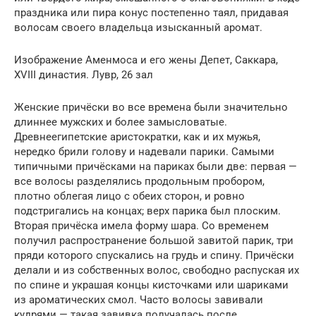
праздника или пира конус постепенно таял, придавая
волосам своего владельца изысканный аромат.
Изображение Аменмоса и его жены Депет, Саккара,
XVIII династия. Лувр, 26 зал
Женские причёски во все времена были значительно
длиннее мужских и более замысловатые.
Древнеегипетские аристократки, как и их мужья,
нередко брили голову и надевали парики. Самыми
типичными причёсками на париках были две: первая —
все волосы разделялись продольным пробором,
плотно облегая лицо с обеих сторон, и ровно
подстригались на концах; верх парика был плоским.
Вторая причёска имела форму шара. Со временем
получил распространение большой завитой парик, три
пряди которого спускались на грудь и спину. Причёски
делали и из собственных волос, свободно распуская их
по спине и украшая концы кисточками или шариками
из ароматических смол. Часто волосы завивали
кудрями — такая завивка получалась после