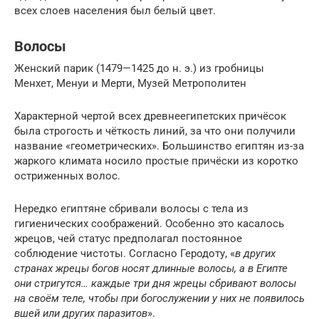
всех слоев населения был белый цвет.
Волосы
Женский парик (1479—1425 до н. э.) из гробницы
Менхет, Менуи и Мерти, Музей Метрополитен
Характерной чертой всех древнеегипетских причёсок
была строгость и чёткость линий, за что они получили
название «геометрических». Большинство египтян из-за
жаркого климата носило простые причёски из коротко
остриженных волос.
Нередко египтяне сбривали волосы с тела из
гигиенических соображений. Особенно это касалось
жрецов, чей статус предполагал постоянное
соблюдение чистоты. Согласно Геродоту, «
в других
странах жрецы богов носят длинные волосы, а в Египте
они стригутся… каждые три дня жрецы сбривают волосы
на своём теле, чтобы при богослужении у них не появилось
вшей или других паразитов
».