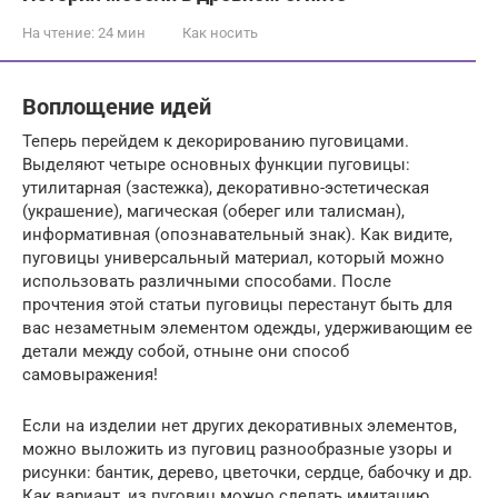
На чтение:
24 мин
Как носить
Воплощение идей
Теперь перейдем к декорированию пуговицами.
Выделяют четыре основных функции пуговицы:
утилитарная (застежка), декоративно-эстетическая
(украшение), магическая (оберег или талисман),
информативная (опознавательный знак). Как видите,
пуговицы универсальный материал, который можно
использовать различными способами. После
прочтения этой статьи пуговицы перестанут быть для
вас незаметным элементом одежды, удерживающим ее
детали между собой, отныне они способ
самовыражения!
Если на изделии нет других декоративных элементов,
можно выложить из пуговиц разнообразные узоры и
рисунки: бантик, дерево, цветочки, сердце, бабочку и др.
Как вариант, из пуговиц можно сделать имитацию