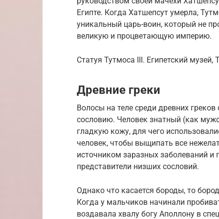
руководством своей мачехи Хатшепсут
Египте. Когда Хатшепсут умерла, Тутмо
уникальный царь-воин, который не про
великую и процветающую империю.
Статуя Тутмоса III. Египетский музей, 
Древние греки
Волосы на теле среди древних греко
сословию. Человек знатный (как мужс
гладкую кожу, для чего использовал
человек, чтобы выщипать все нежелат
источником заразных заболеваний и п
представители низших сословий.
Однако что касается бороды, то боро
Когда у мальчиков начинали пробиват
воздавала хвалу богу Аполлону в спец