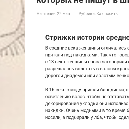
На чтение:
22 мин
Рубрика:
Как носить
Стрижки истории средн
В средние века женщины отличались с
прятали под накидками. Так что гово
с 13 века женщины снова заговорили 
разрешалось вплетать в волосы краси
дорогой диадемой или золотым венко
В 16 веке в моду пришли блондинки, 
осветлению волос, чтобы не отстават
декорирования укладки они использо
накидки. Очень модными в то время б
носили, а подбирали у лба, чтобы сде