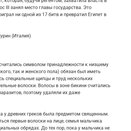
, которая, будучи регентом, захватила власть в
с III занял место главы государства. Это
играл ни одной из 17 битв и превратил Египет в
Турин (Италия)
в считались символом принадлежности к низшему
кого, так и женского пола) обязан был иметь
ись специальные щипцы и труд нескольких
ельные волоски. Волосы в зоне бикини считались
аразитов, поэтому удаляли их даже
да у древних греков была предметом священным.
ься первые волоски на лице, семья мальчика
иальных обрядах. До тех пор, пока у мальчика не