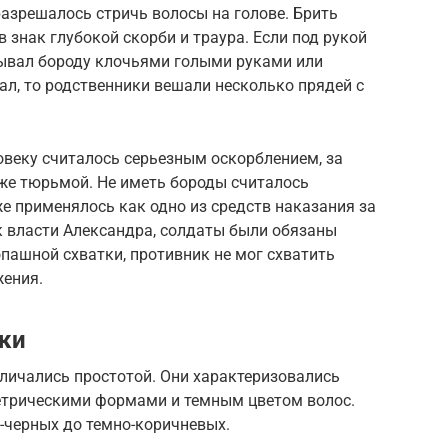
разрешалось стричь волосы на голове. Брить
 знак глубокой скорби и траура. Если под рукой
ывал бороду клочьями голыми руками или
ал, то родственники вешали несколько прядей с
овеку считалось серьезным оскорблением, за
же тюрьмой. Не иметь бороды считалось
е применялось как одно из средств наказания за
к власти Александра, солдаты были обязаны
опашной схватки, противник не мог схватить
жения.
ки
личались простотой. Они характеризовались
метрическими формами и темным цветом волос.
-черных до темно-коричневых.