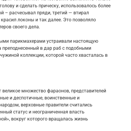
голову и сделать прическу, использовалось более
ой – расчесывал пряди, третий — втирал
 красил локоны и так далее. Это позволяло
еров своего дела.
сными парикмахерами устраивали настоящую
 а преподнесенный в дар раб с подобными
ужиной коллекции, которой часто хвасталась в
т великое множество фараонов, представителей
нные и деспотичные, воинственные и
народом, верховные правители считались
нный статус и неограниченная власть
ной», вокруг которого вращалась жизнь