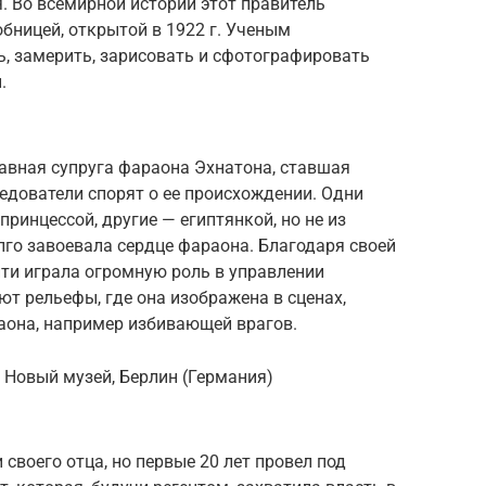
я. Во всемирной истории этот правитель
бницей, открытой в 1922 г. Ученым
ь, замерить, зарисовать и сфотографировать
.
авная супруга фараона Эхнатона, ставшая
едователи спорят о ее происхождении. Одни
ринцессой, другие — египтянкой, но не из
го завоевала сердце фараона. Благодаря своей
ити играла огромную роль в управлении
ют рельефы, где она изображена в сценах,
аона, например избивающей врагов.
э. Новый музей, Берлин (Германия)
 своего отца, но первые 20 лет провел под