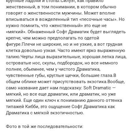
крупные ладони и стопы.Силуэт, как правило
женственный, в том понимании, в котором обычно
говорят о женственности мужчины. Может вполне
вписываться в вожделенный тип «песочные часы». Но
нужно помнить, что «женственный» это еще не
«мягкий». Обнаженный Софт Драматик будет выглядеть
крепче, чем можно предполагать по одетой
фигуре.Плечи не широкие, но и не узкие, а вот грудная
клетка довольно узкая. Часто имеют ярко выраженную
талию.Черты лица выразительные, хорошая лепка лица,
островатые нос, скулы, подбородок, но все немного
полнее, обьемнее, чем у чистого Драматика,
чувственные губы, круглые щечки, большие глаза.В
общем облике может присутствовать экзотика.Вообще,
само название дает нам подсказку: Soft Dramatic —
мягкий, но все еще драматик, или драматик, но уже
мягкий. Еще один ключ к пониманию данного оттенка
типажей Кибби, это ощущение Софт Драматика как
Драматика с мягкой экзотичностью.
Фото в той же последовательности: