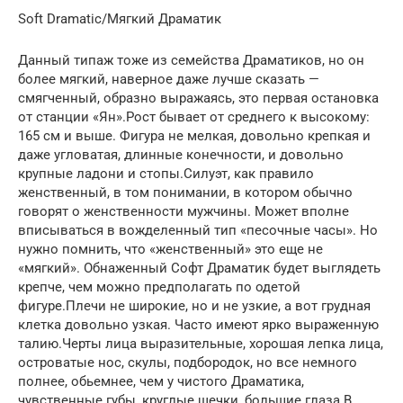
Soft Dramatic/Мягкий Драматик
Данный типаж тоже из семейства Драматиков, но он
более мягкий, наверное даже лучше сказать —
смягченный, образно выражаясь, это первая остановка
от станции «Ян».Рост бывает от среднего к высокому:
165 см и выше. Фигура не мелкая, довольно крепкая и
даже угловатая, длинные конечности, и довольно
крупные ладони и стопы.Силуэт, как правило
женственный, в том понимании, в котором обычно
говорят о женственности мужчины. Может вполне
вписываться в вожделенный тип «песочные часы». Но
нужно помнить, что «женственный» это еще не
«мягкий». Обнаженный Софт Драматик будет выглядеть
крепче, чем можно предполагать по одетой
фигуре.Плечи не широкие, но и не узкие, а вот грудная
клетка довольно узкая. Часто имеют ярко выраженную
талию.Черты лица выразительные, хорошая лепка лица,
островатые нос, скулы, подбородок, но все немного
полнее, обьемнее, чем у чистого Драматика,
чувственные губы, круглые щечки, большие глаза.В