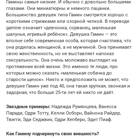
Гамины самые низкие. И обычно с довольно большими
глазами. Они миниатюрны и немного пацанки.
Большинство девушек типа Гамин смотрится хорошо с
короткими стрижками или озорной челкой. В переводе
gamine означает «девчонка, сорванец, маленькая
шалунья, игривый ребёнок». Девушка Гамин — это
вполне себе современная особа, которая счастлива, что
она родилась женщиной, а не мужчиной. Она принимает
свою женственность, но не выставляет напоказ
сексуальность. Она очень моложаво выглядит на
протяжении всей жизни. Это именно те люди, про
которых можно сказать «маленькая собачка до
старости щенок». Никто и предположить не может, что
девушке Гамин уже под 40, она такая хрупкая, звонкая и
задорная, что больше 25-ти лет ей никто не даёт.
Звездные примеры:
Надежда Румянцева, Ванесса
Паради, Одри Тотту, Келли Осборн, Вайнона Райдер,
Твигги, Эди Седжвик, Одри Хепберн, Эдит Пиаф.
Как Гамину подчеркнуть свою внешность?