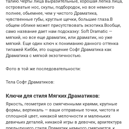
талию.Черты лица выразительные, хорошая лепка лица,
островатые нос, скулы, подбородок, но все немного
полнее, обьемнее, чем у чистого Драматика,
чувственные губы, круглые щечки, большие глаза.В
общем облике может присутствовать экзотика.Вообще,
само название дает нам подсказку: Soft Dramatic —
мягкий, но все еще драматик, или драматик, но уже
мягкий. Еще один ключ к пониманию данного оттенка
типажей Кибби, это ощущение Софт Драматика как
Драматика с мягкой экзотичностью.
Фото в той же последовательности:
Тела Софт Драматиков:
Ключи для стиля Мягких Драматиков:
Яркость, геометрия со смягченными краями, крупные
формы, вертикаль — ваши отправные точки, чистота и
сплошной цвет, никакой мелочности и маленьких
девичьих деталей, никакой игры в девочек, архитектура
предыдущего стиля Драматик немного смягчается, к