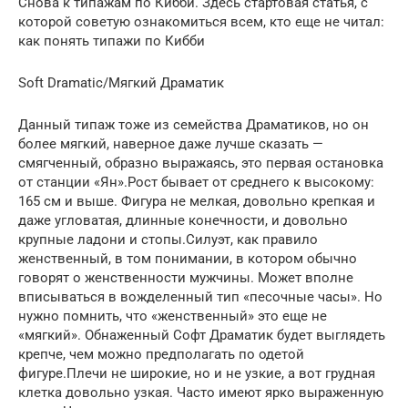
Снова к типажам по Кибби. Здесь стартовая статья, с
которой советую ознакомиться всем, кто еще не читал:
как понять типажи по Кибби
Soft Dramatic/Мягкий Драматик
Данный типаж тоже из семейства Драматиков, но он
более мягкий, наверное даже лучше сказать —
смягченный, образно выражаясь, это первая остановка
от станции «Ян».Рост бывает от среднего к высокому:
165 см и выше. Фигура не мелкая, довольно крепкая и
даже угловатая, длинные конечности, и довольно
крупные ладони и стопы.Силуэт, как правило
женственный, в том понимании, в котором обычно
говорят о женственности мужчины. Может вполне
вписываться в вожделенный тип «песочные часы». Но
нужно помнить, что «женственный» это еще не
«мягкий». Обнаженный Софт Драматик будет выглядеть
крепче, чем можно предполагать по одетой
фигуре.Плечи не широкие, но и не узкие, а вот грудная
клетка довольно узкая. Часто имеют ярко выраженную