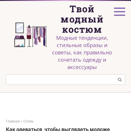
Перейти
Твой
к
контенту
модный
костюм
Модные тенденции,
стильные образы и
советы, как правильно
сочетать одежду и
аксессуары
Поиск:
Главная
»
Стиль
Как одеваться, чтобы выглядеть моложе